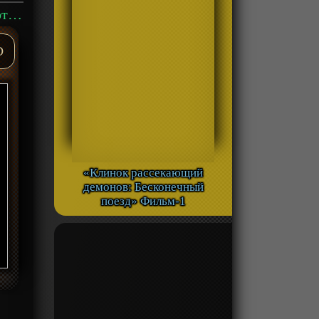
Аниме «Огни Пёстрой арены: Это здорово!» ОВА-3 смотреть онлайн
D
«Клинок рассекающий
демонов: Бесконечный
поезд» Фильм-1