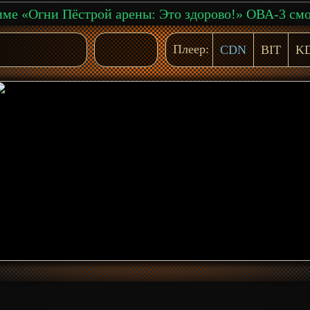
Плеер:
CDN
BIT
K