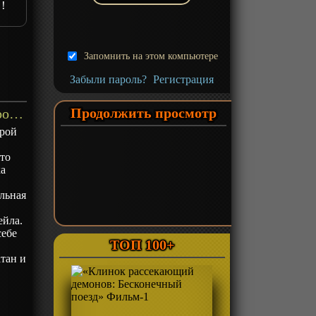
!!
Запомнить на этом компьютере
Забыли пароль?
Регистрация
Продолжить просмотр
«Огни Пёстрой арены: Это здорово!» ОВА-3 - описание
трой
что
ка
льная
ейла.
себе
ТОП 100+
атан и