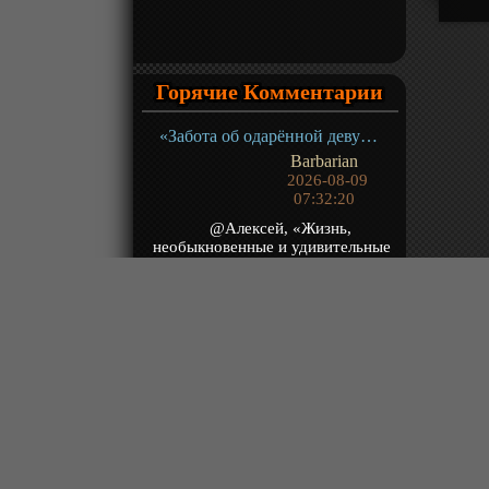
Горячие Комментарии
«Забота об одарённой девушке: В престижной школе, полной высококлассных учеников, я буду тайно заботиться о самой красивой девушке (не имеющей никаких жизненных навыков)» ТВ-1
Barbarian
2026-08-09
07:32:20
@Алексей, «Жизнь,
необыкновенные и удивительные
приключения Робинзона Крузо,
моряка из Йорка, прожив...
«Безупречный мир: Небеса в огне девяти бедствий» Фильм-2
Roman
2026-08-09
07:27:01
Но сам фильм на один раз.
«Безупречный мир: Небеса в огне девяти бедствий» Фильм-2
Roman