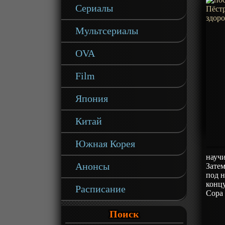
Сериалы
Мультсериалы
OVA
Film
Япония
Китай
Южная Корея
научи
Анонсы
Затем
под н
концу
Расписание
Сора 
Поиск