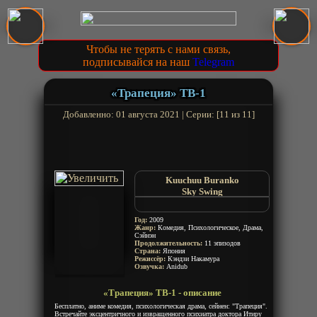
Чтобы не терять с нами связь,
подписывайся на наш
Telegram
«Трапеция» ТВ-1
Добавленно: 01 августа 2021 | Серии: [11 из 11]
Kuuchuu Buranko
Sky Swing
Trapeze
Год:
2009
Жанр:
Комедия, Психологическое, Драма,
Сэйнэн
Продолжительность:
11 эпизодов
Страна:
Япония
Режиссёр:
Кэндзи Накамура
Озвучка:
Anidub
«Трапеция» ТВ-1 - описание
Бесплатно, аниме комедия, психологическая драма, сейнен: "Трапеция".
Встречайте эксцентричного и извращенного психиатра доктора Итиру