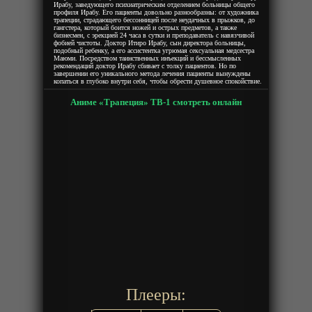
Ирабу, заведующего психиатрическим отделением больницы общего
профиля Ирабу. Его пациенты довольно разнообразны: от художника
трапеции, страдающего бессонницей после неудачных в прыжков, до
гангстера, который боится ножей и острых предметов, а также
бизнесмен, с эрекцией 24 часа в сутки и преподаватель с навязчивой
фобией чистоты. Доктор Итиро Ирабу, сын директора больницы,
подобный ребенку, а его ассистентка угрюмая сексуальная медсестра
Маюми. Посредством таинственных инъекций и бессмысленных
рекомендаций доктор Ирабу сбивает с толку пациентов. Но по
завершении его уникального метода лечения пациенты вынуждены
копаться в глубоко внутри себя, чтобы обрести душевное спокойствие.
Аниме «Трапеция» ТВ-1 смотреть онлайн
Плееры: