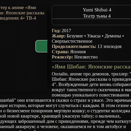
Yami Shibai 4
Театр тьмы 4
Theater of Darkness 4
Год:
2017
Жанр:
Безумие
•
Ужасы
•
Демоны
•
Сверхъестественное
Продолжительность:
13 эпизодов
Страна:
Япония
Режиссёр:
Неизвестно
Онлайн, аниме про демонов, триллер:
Шибаи: Японские рассказы о привиде
4". Возбужденные дети вновь собираю
вокруг таинственного сказочника в ма
помощью уникального повествования
шибай" они втягиваются в сказки о страхе и ужасе. Это мрачны
щие истории, которые могут случиться с каждым. В этом сезоне 
и о бизнесмене похоронив мертвую кошку; о студентке колледжа 
ой новой квартире, хранящей ужасную тайну; о мальчиках,
едующих заброшенный дом с привидениями, прежде чем наткнут
ранный аквариум; о человеке, оказавшемся не в том автобусе и