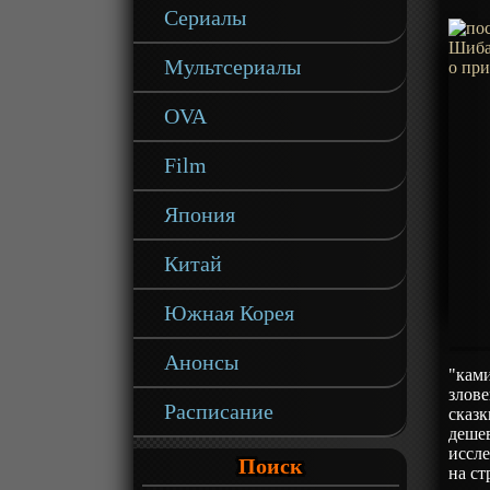
Сериалы
Мультсериалы
OVA
Film
Япония
Китай
Южная Корея
Анонсы
"ками
злове
Расписание
сказк
дешев
иссл
Поиск
на ст