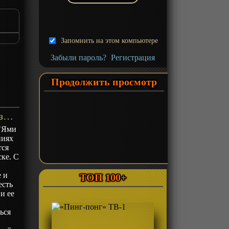
Запомнить на этом компьютере
Забыли пароль?
Регистрация
Продолжить просмотр
«Ями Шибаи: Японские рассказы о привидениях 4» ТВ-4 - описание
 "Ями
ниях
тся
ске. С
е и
ТОП 100+
есть
и ее
ься