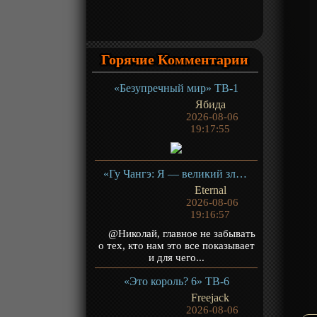
Горячие Комментарии
«Безупречный мир» ТВ-1
Ябида
2026-08-06
19:17:55
«Гу Чангэ: Я — великий злодей Небесной Судьбы» ТВ-1
Eternal
2026-08-06
19:16:57
@Николай, главное не забывать
о тех, кто нам это все показывает
и для чего...
«Это король? 6» ТВ-6
Freejack
2026-08-06