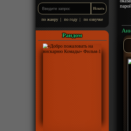
оказа
парой
по жанру
|
по году
|
по озвучке
Рандом