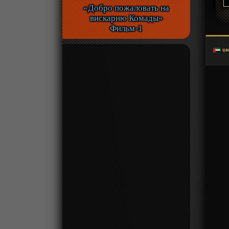
«Добро пожаловать на
вискарню Комады»
Фильм-1