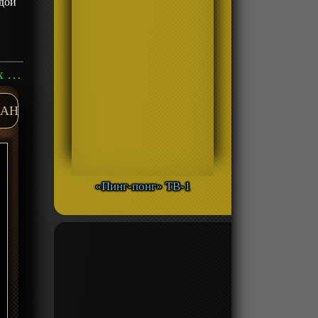
одой
Аниме «Ями Шибаи: Японские рассказы о привидениях 4» ТВ-4 смотреть онлайн
AH
«Пинг-понг» ТВ-1