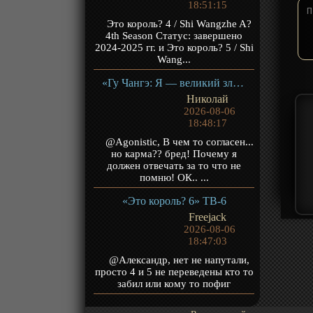
18:51:15
Это король? 4 / Shi Wangzhe A?
4th Season Статус: завершено
2024-2025 гг. и Это король? 5 / Shi
Wang...
«Гу Чангэ: Я — великий злодей Небесной Судьбы» ТВ-1
Николай
2026-08-06
18:48:17
@Agonistic, В чем то согласен...
но карма?? бред! Почему я
должен отвечать за то что не
помню! ОК.. ...
«Это король? 6» ТВ-6
Freejack
2026-08-06
18:47:03
@Александр, нет не напутали,
просто 4 и 5 не переведены кто то
забил или кому то пофиг