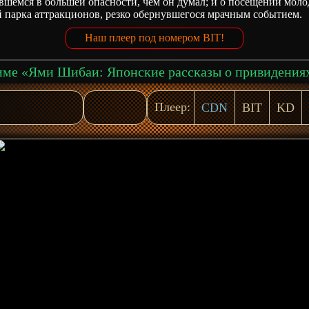
вшемся в большей опасности, чем он думал; и о посещении мол
 парка аттракционов, резко обернувшегося мрачным событием.
Наш плеер под номером BIT!
Плеер:
CDN
BIT
KD