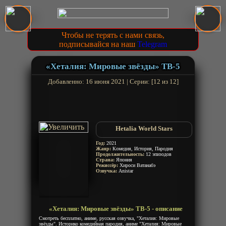
Чтобы не терять с нами связь,
подписывайся на наш
Telegram
«Хеталия: Мировые звёзды» ТВ-5
Добавленно: 16 июня 2021 | Серии: [12 из 12]
Hetalia World Stars
Год:
2021
Жанр:
Комедия, История, Пародия
Продолжительность:
12 эпизодов
Страна:
Япония
Режиссёр:
Хироси Ватанабэ
Озвучка:
Anistar
«Хеталия: Мировые звёзды» ТВ-5 - описание
Смотреть бесплатно, аниме, русская озвучка, "Хеталия: Мировые
звёзды". Историко комедийная пародия, аниме "Хеталия: Мировые