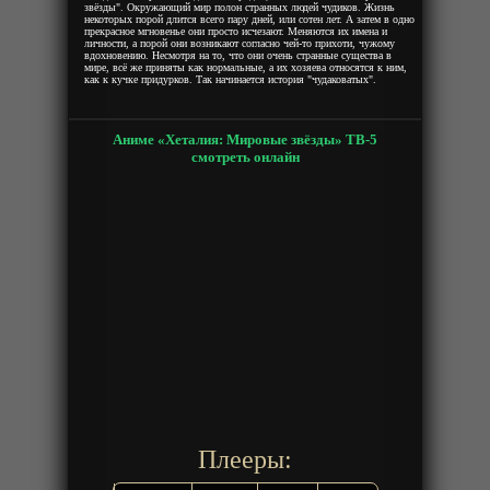
звёзды". Окружающий мир полон странных людей чудиков. Жизнь
некоторых порой длится всего пару дней, или сотен лет. А затем в одно
прекрасное мгновенье они просто исчезают. Меняются их имена и
личности, а порой они возникают согласно чей-то прихоти, чужому
вдохновению. Несмотря на то, что они очень странные существа в
мире, всё же приняты как нормальные, а их хозяева относятся к ним,
как к кучке придурков. Так начинается история "чудаковатых".
Аниме «Хеталия: Мировые звёзды» ТВ-5
смотреть онлайн
Плееры: