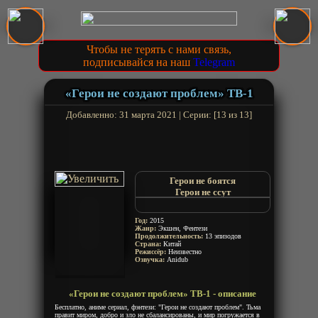
Чтобы не терять с нами связь,
подписывайся на наш
Telegram
«Герои не создают проблем» ТВ-1
Добавленно: 31 марта 2021 | Серии: [13 из 13]
Герои не боятся
Герои не ссут
Ying Xiong Bie Nao
Heroes Dont Bi-Bi
Год:
2015
Жанр:
Экшен, Фентези
Продолжительность:
13 эпизодов
Страна:
Китай
Режиссёр:
Неизвестно
Озвучка:
Anidub
«Герои не создают проблем» ТВ-1 - описание
Бесплатно, аниме сериал, фэнтези: "Герои не создают проблем". Тьма
правит миром, добро и зло не сбалансированы, и мир погружается в