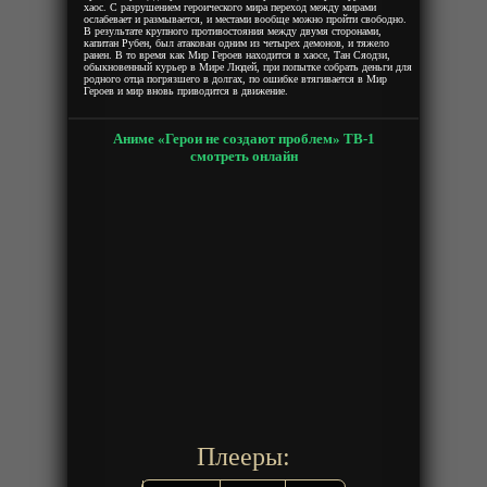
хаос. С разрушением героического мира переход между мирами
ослабевает и размывается, и местами вообще можно пройти свободно.
В результате крупного противостояния между двумя сторонами,
капитан Рубен, был атакован одним из четырех демонов, и тяжело
ранен. В то время как Мир Героев находится в хаосе, Тан Сяодзи,
обыкновенный курьер в Мире Людей, при попытке собрать деньги для
родного отца погрязшего в долгах, по ошибке втягивается в Мир
Героев и мир вновь приводится в движение.
Аниме «Герои не создают проблем» ТВ-1
смотреть онлайн
Плееры: