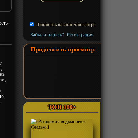
ость
Запомнить на этом компьютере
Забыли пароль?
Регистрация
Продолжить просмотр
у
,
онь
ии,
и
по
в
ТОП 100+