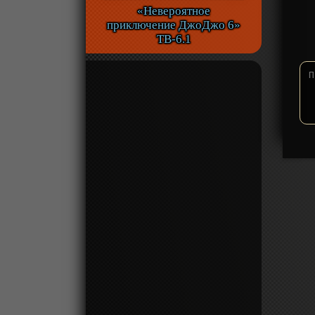
«Невероятное
приключение ДжоДжо 6»
ТВ-6.1