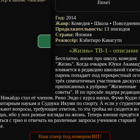
Jinsei
Год:
2014
Жанр:
Комедия
•
Школа
•
Повседневн
Продолжительность:
13 эпизодов
Страна:
Япония
Режиссёр:
Кэйитиро Кавагути
«Жизнь» ТВ-1 - описание
Бесплатно, аниме про школу, комедия:
"Жизнь". Когда очкарик Юуки Акамац
вливается в редакцию школьной газеты
парень попадает под перекрестный ог
трёх симпатичных участников дискусс
приписанных к рубрике "Жизненные
советы". И по просьбе лидера редакци
Никайдо стал её членом. Рино Эндо с курса науки, Фуми Кудзо 
итарным наукам и Судзуки Икуми по спорту. А если у студенто
кают вопросы, требующие ответов, то эта тройка не сходится во
дах, ибо у них разные взгляды на жизнь. Теперь юноше придётся
ься с трио и отвечать на различные запросы учеников старшей
ы.
Наш плеер под номером BIT!