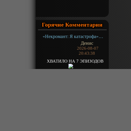
Горячие Комментарии
«Некромант: Я катастрофа» ТВ-1
Денис
2026-08-07
20:43:38
ХВАТИЛО НА 7 ЭПИЗОДОВ
«О моём перерождении в слизь 4» ТВ- 4.1
Denspf1
2026-08-07
20:38:50
18 ГДЕ БЛЯИН ОБИДНО !!!!
«Население приграничного владения начинается с нуля» ТВ-1
Green1
2026-08-07
20:10:57