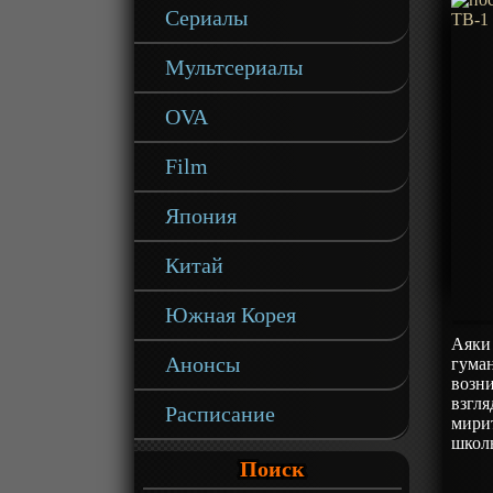
Сериалы
Мультсериалы
OVA
Film
Япония
Китай
Южная Корея
Аяки 
Анонсы
гуман
возни
взгля
Расписание
мирит
школ
Поиск