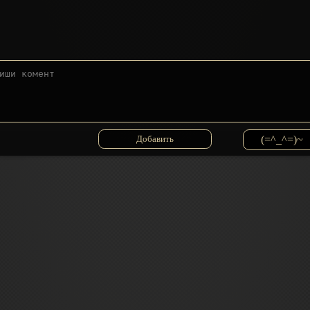
(=^_^=)~