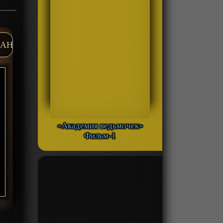
AH
«Академия ведьмочек»
Фильм-1