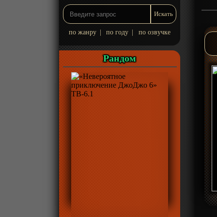
по жанру
|
по году
|
по озвучке
Рандом