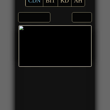
CDN
BIT
KD
AH