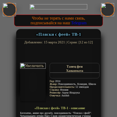
Чтобы не терять с нами связь,
подписывайся на наш
Telegram
«Пляски с феей» ТВ-1
Добавленно: 15 марта 2021 | Серии: [12 из 12]
Танец феи
Ханаямата
Hanayamata
Год:
2014
Жанр:
Повседневность, Комедия, Школа
Продолжительность:
12 эпизодов
Страна:
Япония
Режиссёр:
Ацуко Исидзука
Озвучка:
Anidub
«Пляски с феей» ТВ-1 - описание
Бесплатно, аниме про дружбу, повседневность: "Пляски с феей!".
Четырнадцати летняя Нару Сэкия среднестатистическая ученица