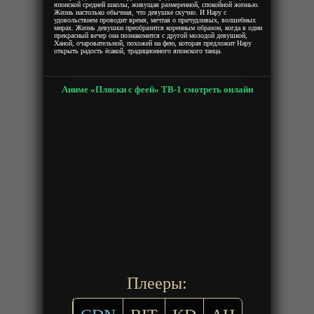
японской средней школы, живущая размеренной, спокойной жизнью.
Жизнь настолько обычная, что девушке скучно. И Нару с
удовольствием проводит время, мечтая о причудливых, волшебных
мирах. Жизнь девушки преобразится коренным образом, когда в один
прекрасный вечер она познакомится с другой молодой девушкой,
Ханой, очаровательной, похожей на фею, которая предложит Нару
открыть радость ёсакой, традиционного японского танца.
Аниме «Пляски с феей» ТВ-1 смотреть онлайн
Плееры: