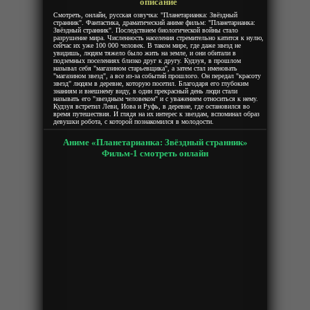
описание
Смотреть, онлайн, русская озвучка: "Планетарианка: Звёздный
странник". Фантастика, драматический аниме фильм: "Планетарианка:
Звёздный странник". Последствием биологической войны стало
разрушение мира. Численность населения стремительно катится к нулю,
сейчас их уже 100 000 человек. В таком мире, где даже звезд не
увидишь, людям тяжело было жить на земле, и они обитали в
подземных поселениях близко друг к другу. Кудзуя, в прошлом
называл себя "магазином старьевщика", а затем стал именовать
"магазином звезд", а все из-за событий прошлого. Он передал "красоту
звезд" людям в деревне, которую посетил. Благодаря его глубоким
знаниям и внешнему виду, в один прекрасный день люди стали
называть его "звездным человеком" и с уважением относиться к нему.
Кудзуя встретил Леви, Иова и Руфь, в деревне, где остановился во
время путешествия. И глядя на их интерес к звездам, вспоминал образ
девушки робота, с которой познакомился в молодости.
Аниме «Планетарианка: Звёздный странник»
Фильм-1 смотреть онлайн