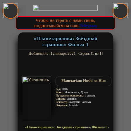
Чтобы не терять с нами связь,
подписывайся на наш
Telegram
«Планетарианка: Звёздный
странник» Фильм-1
Добавленно: 12 января 2021 | Серии: [1 из 1]
Planetarian: Hoshi no Hito
Год:
2016
Жанр:
Фантастика, Драма
Продолжительность:
1 эпизод
Страна:
Япония
Режиссёр:
Кацуити Накаяма
Озвучка:
Anidub
«Планетарианка: Звёздный странник» Фильм-1 -