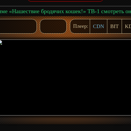
Плеер:
CDN
BIT
K