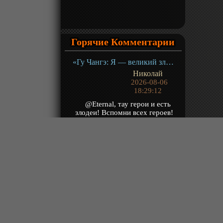
Горячие Комментарии
«Гу Чангэ: Я — великий злодей Небесной Судьбы» ТВ-1
Николай
2026-08-06
18:29:12
@Eternal, тау герои и есть
злодеи! Вспомни всех героев!
Сначала мусор , потом получают
чит и от силы...
«Страна десяти тысяч чудес» ТВ-1
ooALEXoo
2026-08-06
18:03:58
будит ли Страна Десяти Тысяч
Чудес 7 сезон
«Изгнанный реинкарнированный тяжёлый рыцарь не имеет себе равных в знаниях игры» ТВ-1