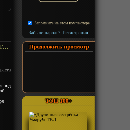
Запомнить на этом компьютере
Забыли пароль?
Регистрация
Продолжить просмотр
«Нашествие бродячих кошек!» ТВ-1 - описание
,
зраста
ся под
кой
ТОП 100+
ря