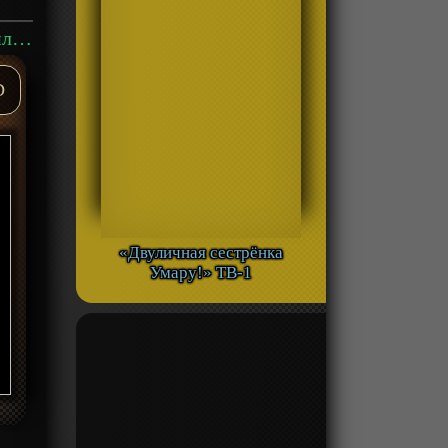
Аниме «Нашествие бродячих кошек!» ТВ-1 смотреть онлайн
D
«Двуличная сестрёнка
Умару!» ТВ-1