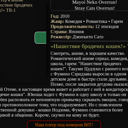
Mayoi Neko Overrun!
Stray Cats Overrun!
Год:
2010
Жанр:
Комедия
•
Романтика
•
Гарем
Продолжительность:
12 эпизодов
Страна:
Япония
Режиссёр:
Дзюнъити Сато
Смотреть, аниме, в хорошем качестве.
Романтический аниме сериал, комедия
школа, гарем: "Нашествие бродячих
кошек!". Такуми Цудзуки с раннего во
с Фумино Сэридзава выросли в одном
детском доме и быстро стали друзьями.
Позже, после закрытия детдома оказал
й Отеме, в настоящее время живет и работает с ней в кондитерс
дячие кошки". Юноша ходит с Фумино в одну школу и только он
бен распознать ее непонятную привычку скрывать эмоции, гово
 противоположное тому, что подразумевает. Но с появлением
ственной девушки - кошки Нодзоми, Фумино становится более
ивой в общении. Короче, скучно ни кому не будет.
Наш плеер под номером BIT!