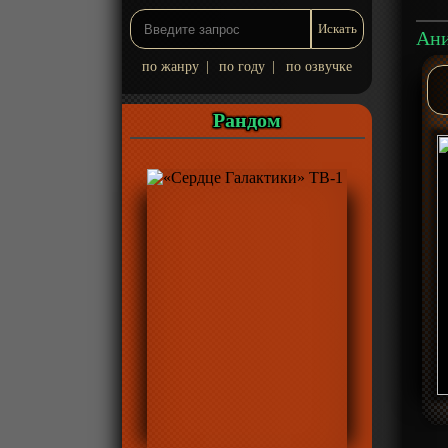
по жанру
|
по году
|
по озвучке
Рандом