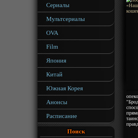
Сериалы
Мультсериалы
OVA
Film
Япония
Китай
Южная Корея
опеко
Анонсы
"Бро
спосо
прямо
Расписание
таин
правд
Поиск