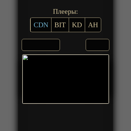
Плееры:
CDN
BIT
KD
AH