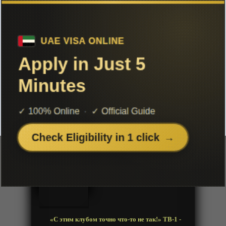
Чтобы не терять с нами связь,
подписывайся на наш
Telegram
«С этим клубом точно что-то не так!»
ТВ-1
Добавленно: 12 февраля 2021 | Серии: [12 из 12]
Kono Bijutsubu ni wa Mondai ga
Aru!
Год:
2016
Жанр:
Комедия, Романтика, Школа, Сэйнэн
Продолжительность:
12 эпизодов
Страна:
Япония
Режиссёр:
Кэй Оикава
Озвучка:
Anidub
«С этим клубом точно что-то не так!» ТВ-1 -