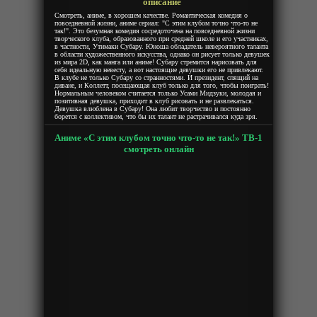
описание
Смотреть, аниме, в хорошем качестве. Романтическая комедия о
повседневной жизни, аниме сериал: "С этим клубом точно что-то не
так!". Это безумная комедия сосредоточена на повседневной жизни
творческого клуба, образованного при средней школе и его участниках,
в частности, Утимаки Субару. Юноша обладатель невероятного таланта
в области художественного искусства, однако он рисует только девушек
из мира 2D, как манга или аниме! Субару стремится нарисовать для
себя идеальную невесту, а вот настоящие девушки его не привлекают.
В клубе не только Субару со странностями. И президент, спящий на
диване, и Коллетт, посещающая клуб только для того, чтобы поиграть!
Нормальным человеком считается только Усами Мидзуки, молодая и
позитивная девушка, приходит в клуб рисовать и не развлекаться.
Девушка влюблена в Субару! Она любит творчество и постоянно
борется с коллективом, что бы их талант не растрачивался куда зря.
Аниме «С этим клубом точно что-то не так!» ТВ-1
смотреть онлайн