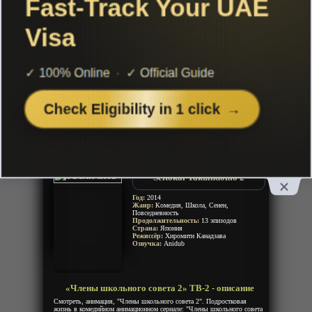
Чтобы не терять с нами связь,
подписывайся на наш
Telegram
«Члены школьного совета 2» ТВ-2
Добавленно: 14 января 2020 | Серии: [13 из 13]
Seitokai Yakuindomo 2
Год:
2014
Жанр:
Комедия, Школа, Сенен,
Повседневность
Продолжительность:
13 эпизодов
Страна:
Япония
Режиссёр:
Хиромити Канадзава
Озвучка:
Anidub
«Члены школьного совета 2» ТВ-2 - описание
Смотреть, анимация, "Члены школьного совета 2". Подростковая
жизнь в комедийном анимационном сериале: "Члены школьного совета