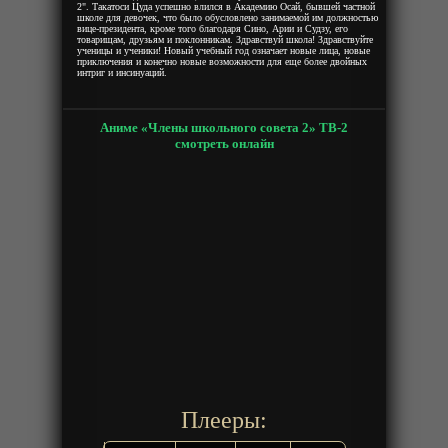
2". Такатоси Цуда успешно влился в Академию Осай, бывшей частной
школе для девочек, что было обусловлено занимаемой им должностью
вице-президента, кроме того благодаря Сино, Арии и Судзу, его
товарищам, друзьям и поклонникам. Здравствуй школа! Здравствуйте
ученицы и ученики! Новый учебный год означает новые лица, новые
приключения и конечно новые возможности для еще более двойных
интриг и инсинуаций.
Аниме «Члены школьного совета 2» ТВ-2
смотреть онлайн
Плееры: