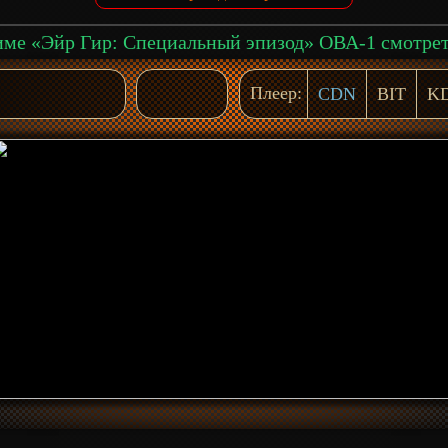
Плеер:
CDN
BIT
K