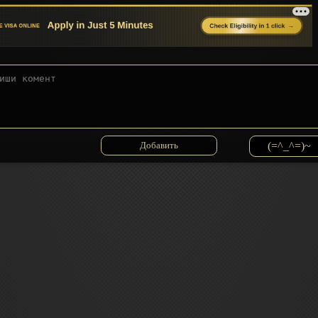
(=^_^=)~