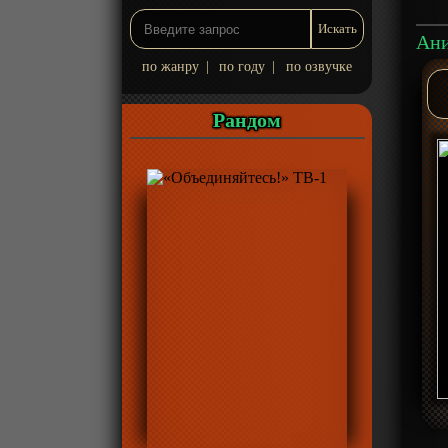
по жанру
|
по году
|
по озвучке
Рандом