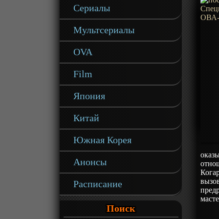
Сериалы
Мультсериалы
OVA
Film
Япония
Китай
Южная Корея
оказ
Анонсы
отно
Кога
вызо
Расписание
предр
масте
Поиск