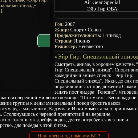
Air Gear Special
Эйр Гир ОВА
Воздушный трек ОВА
Год:
2007
Жанр:
Спорт
•
Сенен
Продолжительность:
1 эпизод
Страна:
Япония
Режиссёр:
Неизвестно
Смотреть, аниме, в хорошем качестве, 
Гир: Специальный эпизод". Спортивн
комедийный аниме спешл: "Эйр Гир:
Специальный эпизод". Икки, до сих по
оправившийся от предложения Симки
занять пост лидера "Генезис", мгновен
ывается очередной мишенью команды "Потемкин". Беспощадное
шение группы к деньгам идеальный повод бросить вызов
расумару, а мальчишки, Кадзума и Икки моментально принимаю
в. Столкнувшись с чередой препятствий на вершине
асположенных к дрейфу лодок, дуэту потребуется везение и
рство, для победы в этой битве.
Наш плеер под номером BIT!