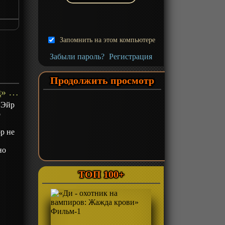
Запомнить на этом компьютере
Забыли пароль?
Регистрация
Продолжить просмотр
«Эйр Гир: Специальный эпизод» ОВА-1 - описание
"Эйр
о
р не
но
ТОП 100+
т