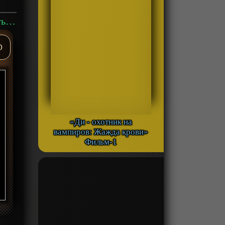
Аниме «Эйр Гир: Специальный эпизод» ОВА-1 смотреть онлайн
D
«Ди - охотник на
вампиров: Жажда крови»
Фильм-1