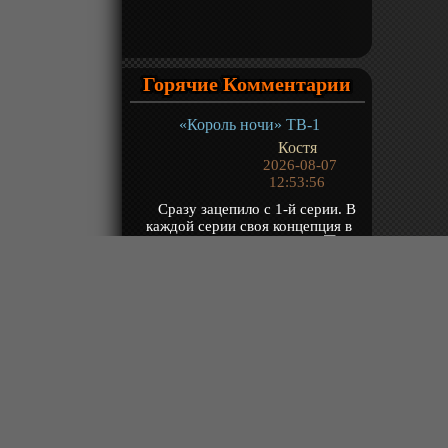
Горячие Комментарии
«Король ночи» ТВ-1
Костя
2026-08-07
12:53:56
Сразу зацепило с 1-й серии. В
каждой серии своя концепция в
виде философии или боёв...
Над...
«Владыка множества миров 3» ТВ-3
Robin
2026-08-07
11:44:20
(...-196) эхх. Ну как то так
«Древний бог» ТВ-1
Хранитель