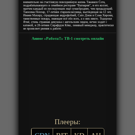
внимательно на счастливую повседневную жизнь Таканаси Сота,
подрабатывающего в семейном ресторане "Вагнария", и его коллег,
причем каждый из последующих ещё сумасброднее, чем предыдущий.
Танэсима Поплар, 17-летняя старшеклассница, выглядящая на 12 лет,
Инами Махиру, страдающая андрофобией, Сато Дзюн и Сома Хироми,
таинственные повара, знающие всё обо всех, а о них никто. Тодороки
Ятиё, очень странная девушка с ангельским лицом, вечно ходит с
катаной, и 28-летняя Сирафудзи Кёко, ленивый менеджер, практически
не проявляет рвения к работе.
Аниме «Работа!!» ТВ-1 смотреть онлайн
Плееры: