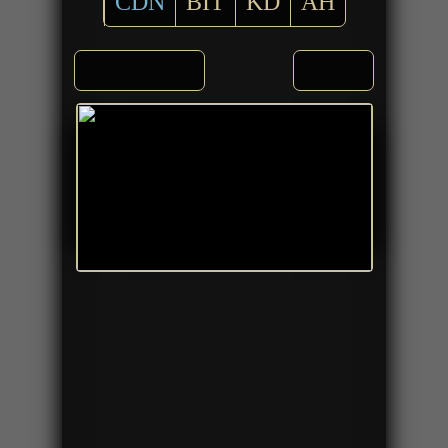
CDN
BIT
KD
AH