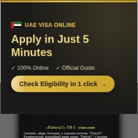
Чтобы не терять с нами связь,
подписывайся на наш
Telegram
«Работа!!» ТВ-1
Добавленно: 26 января 2021 | Серии: [13 из 13]
Working!!
Год:
2010
Жанр:
Комедия, Романтика, Сэйнэн,
Повседневность
Продолжительность:
13 эпизодов
Страна:
Япония
Режиссёр:
Ёсимаса Хирайкэ
Озвучка:
Anidub
«Работа!!» ТВ-1 - описание
Смотреть, аниме, бесплатно, в хорошем качестве, "Работа!!".
Романтический, комедийный аниме сериал: "Работа!!". Смотрите