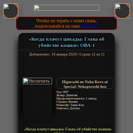
Чтобы не терять с нами связь,
подписывайся на наш
Telegram
«Когда плачут цикады: Глава об
убийстве кошки» ОВА-1
Добавленно: 16 января 2020 | Серии: [1 из 1]
Higurashi no Naku Koro ni
Special: Nekogoroshi-hen
Когда плачут цикады ОВА
Год:
2007
Жанр:
Детектив
Продолжительность:
1 эпизод
Страна:
Япония
Режиссёр:
Тиаки Кон
Озвучка:
Дубляж
«Когда плачут цикады: Глава об убийстве кошки»