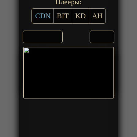
Плееры:
CDN
BIT
KD
AH