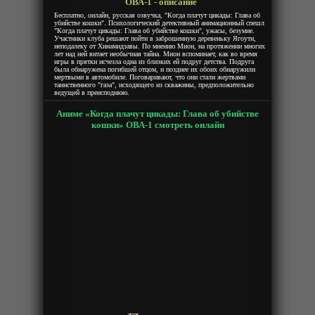
ОВА-1 - описание
Бесплатно, онлайн, русская озвучка, "Когда плачут цикады: Глава об
убийстве кошки". Психологический детективный анимационный спешл
"Когда плачут цикады: Глава об убийстве кошки", ужасы, безумие.
Участники клуба решают пойти в заброшенную деревеньку Ягоути,
неподалеку от Хинамидзавы. По мнению Мион, на протяжении многих
лет над ней витает необычная тайна. Мион вспоминает, как во время
игры в прятки исчезла одна из близких ей подруг детства. Подруга
была обнаружена погибшей отцом, и позднее их обоих обнаружили
мертвыми в автомобиле. Поговаривают, что они стали жертвами
таинственного "газа", исходящего из скважины, предположительно
ведущей в преисподнюю.
Аниме «Когда плачут цикады: Глава об убийстве
кошки» ОВА-1 смотреть онлайн