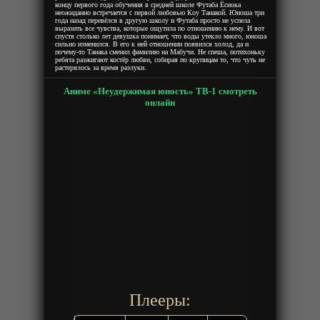
концу первого года обучения в средней школе Футаба Ёсиока
неожиданно встречается с первой любовью Коу Танакой. Юноша три
года назад перевёлся в другую школу и Футаба просто не успела
выразить все чувства, которые ощутила по отношению к нему. И вот
спустя столько лет девушка понимает, что воды утекло много, юноша
сильно изменился. В его к ней отношении появился холод, да и
почему-то Танака сменил фамилию на Мабучи. Не спеша, потихоньку
ребята разжигают костёр любви, собирая по крупицам то, что чуть не
растерялось за время разлуки.
Аниме «Неудержимая юность» ТВ-1 смотреть
онлайн
Плееры: