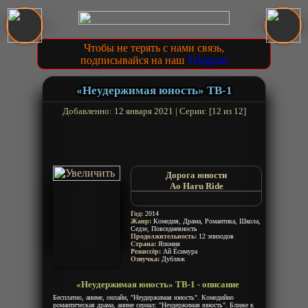
Чтобы не терять с нами связь,
подписывайся на наш
Telegram
«Неудержимая юность» ТВ-1
Добавленно: 12 января 2021 | Серии: [12 из 12]
Дорога юности
Ao Haru Ride
Blue Spring Ride
Год:
2014
Жанр:
Комедия, Драма, Романтика, Школа,
Седзе, Повседневность
Продолжительность:
12 эпизодов
Страна:
Япония
Режиссёр:
Ай Ёсимура
Озвучка:
Дубляж
«Неудержимая юность» ТВ-1 - описание
Бесплатно, аниме, онлайн, "Неудержимая юность". Комедийно
романтическая драма, аниме сериал: "Неудержимая юность". Ближе к