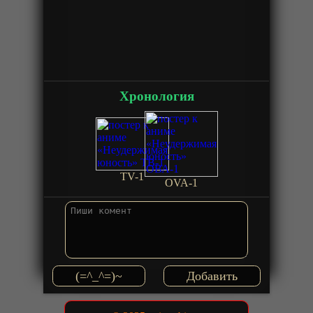
Хронология
TV-1
OVA-1
(=^_^=)~