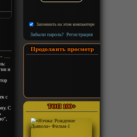
Запомнить на этом компьютере
Забыли пароль?
Регистрация
Продолжить просмотр
«Судный день: Истоки» ОВА-1 - описание
нь:
гии и
тор
ек с
ТОП 100+
ну. С
ь
но",