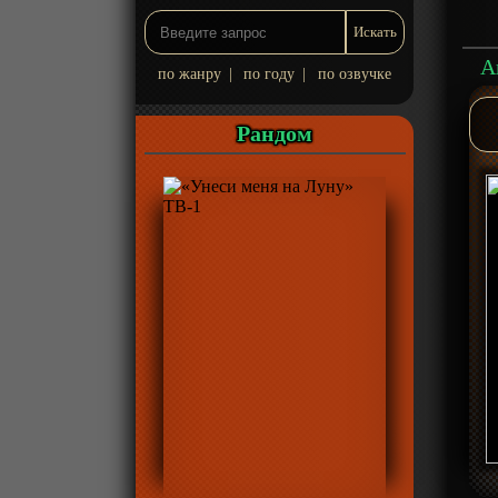
А
по жанру
|
по году
|
по озвучке
Рандом