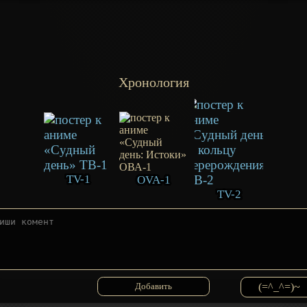
Хронология
TV-1
OVA-1
TV-2
(=^_^=)~