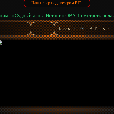
Наш плеер под номером BIT!
ниме «Судный день: Истоки» ОВА-1 смотреть онла
Плеер:
CDN
BIT
KD