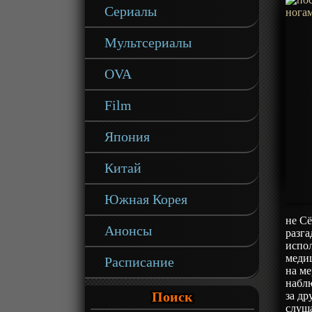
Сериалы
Мультсериалы
OVA
Film
Япония
Китай
Южная Корея
не Сё
Анонсы
разг
испол
медиц
Расписание
на м
наблю
Поиск
за др
слуша