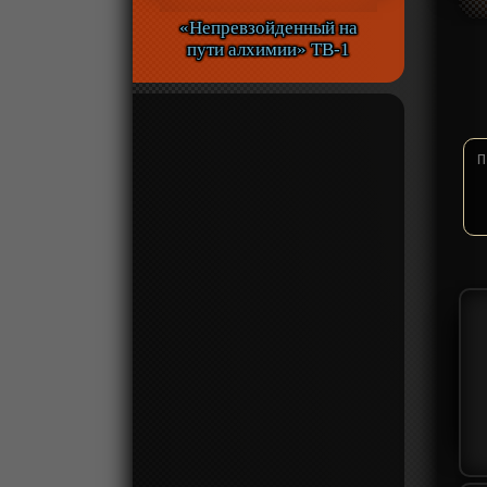
«Непревзойденный на
пути алхимии» ТВ-1