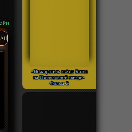
лайн
AH
«Пожиратель звёзд: Битва
на Изначальной звезде»
Фильм-2