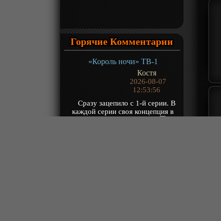
Горячие Комментарии
«Король ночи» ТВ-1
Костя
2026-08-07
12:53:56
Сразу зацепило с 1-й серии. В
каждой серии своя концепция в
виде философии или боёв...
Над...
«Владыка множества миров 3» ТВ-3
Robin
2026-08-07
11:44:20
(...-196) эхх. Ну как то так
«Древний бог» ТВ-1
Хранитель