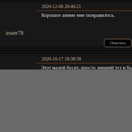
2020-12-06 20:46:21
Хорошое аниме мне понравилось.
insetr78
Ответить
2020-10-17 18:38:58
Этот малой бесит, просто лишний тут и б
бы топ.
Дмитрий
+
ещё комментарии
Ответить
2020-10-17 14:44:37
Классное аниме. Жаль, продолжения нет.