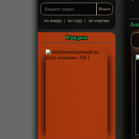
по жанру
|
по году
|
по озвучке
Ани
Рандом