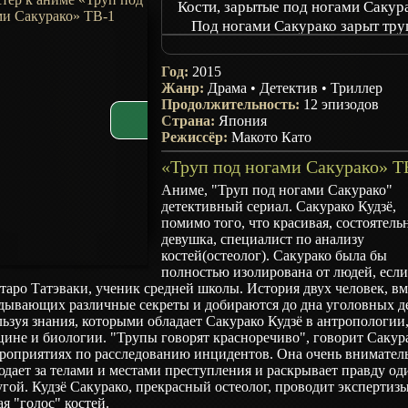
Кости, зарытые под ногами Сакур
Под ногами Сакурако зарыт тру
Sakurako-san no Ashimoto ni wa Shit
Umatteiru
Год:
2015
A Corpse is Buried Under Sakurakos 
Жанр:
Драма
•
Детектив
•
Триллер
Beautiful Bones Sakurakos Investiga
Продолжительность:
12 эпизодов
Страна:
Япония
Режиссёр:
Макото Като
Аниме, "Труп под ногами Сакурако"
детективный сериал. Сакурако Кудзё,
помимо того, что красивая, состоятель
девушка, специалист по анализу
костей(остеолог). Сакурако была бы
полностью изолирована от людей, есл
таро Татэваки, ученик средней школы. История двух человек, вм
адывающих различные секреты и добираются до дна уголовных д
ьзуя знания, которыми обладает Сакурако Кудзё в антропологии
ине и биологии. "Трупы говорят красноречиво", говорит Сакур
ероприятиях по расследованию инцидентов. Она очень внимател
дает за телами и местами преступления и раскрывает правду од
угой. Кудзё Сакурако, прекрасный остеолог, проводит экспертизы
я "голос" костей.