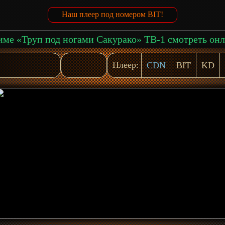
Наш плеер под номером BIT!
ме «Труп под ногами Сакурако» ТВ-1 смотреть он
Плеер:
CDN
BIT
KD