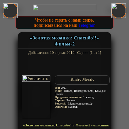
Чтобы не терять с нами связь,
подписывайся на наш
Telegram
«Золотая мозаика: Спасибо!!»
Фильм-2
Добавленно: 10 апреля 2019 | Серии: [1 из 1]
Kiniro Mosaic
Год:
2021
Жанр:
Школа, Повседневность, Комедия,
Сэйнэн
Продолжительность:
1 эпизод
Страна:
Япония
Режиссёр:
Мунэнори-режиссёр
Озвучка:
Дубляж
«Золотая мозаика: Спасибо!!» Фильм-2 - описание