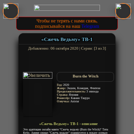
Чтобы не терять с нами связь,
подписывайся на наш
Telegram
«Сжечь Ведьму» ТВ-1
Добавленно: 06 октября 2020 | Серии: [3 из 3]
Burn the Witch
Год:
2020
Жанр:
Экшен, Комедия, Фентези
Продолжительность:
3 эпизода
Страна:
Япония
Режиссёр:
Кавано Тацуро
Озвучка:
Anistar
«Сжечь Ведьму» ТВ-1 - описание
Это адаптация онлайн манги "Сжечь ведьму (Burn the Witch)" Тита
Кубо. Аниме сериал "Сжечь ведьму" планируется к показу осенью