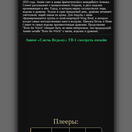
2020 года. Аниме снят в жанре фантастического комедийного боевика.
Сюжет рассказывает о вымышленном Лондоне, и двух ведьмах
проживающих в нём. Город, в котором мирно сосуществуют люди,
ведьмы и драконы. Только в один прекрасный день, драконы начинают
уничтожать людей лишая их крова. Для борьбы с ними
сформировывается группа со штаб-квартирой Wing Bind, в которую
входят самые могущественные маги и колдуны. Ниихаси Ноэль и Нини
Спангл те самые ведьмы противостоящие драконам. Продолжение
"Burn the Witch" обещает быть не менее интересным, чем предыдущий.
Аниме онлайн "Burn the Witch" о магии, ведьмах и драконах.
Аниме «Сжечь Ведьму» ТВ-1 смотреть онлайн
Плееры: