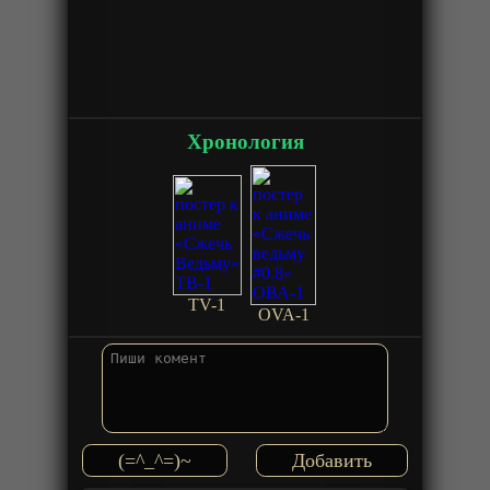
Хронология
TV-1
OVA-1
(=^_^=)~