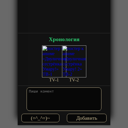
Хронология
TV-1
TV-2
(=^_^=)~