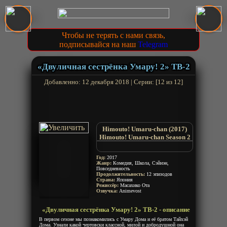
Чтобы не терять с нами связь,
подписывайся на наш
Telegram
«Двуличная сестрёнка Умару! 2» ТВ-2
Добавленно: 12 декабря 2018 | Серии: [12 из 12]
Himouto! Umaru-chan (2017)
Himouto! Umaru-chan Season 2
Himouto! Umaru-chan 2-nd
Season
Год:
2017
Двуличная сестрёнка Умару-
Жанр:
Комедия, Школа, Сэйнэн,
Повседневность
чан! 2
Продолжительность:
12 эпизодов
Himouto! Umaruchan R 2
Страна:
Япония
Режиссёр:
Масахико Ота
Озвучка:
Animevost
«Двуличная сестрёнка Умару! 2» ТВ-2 - описание
В первом сезоне мы познакомились с Умару Дома и её братом Тайхэй
Дома. Узнали какой чертовски классной, милой и добродушной она