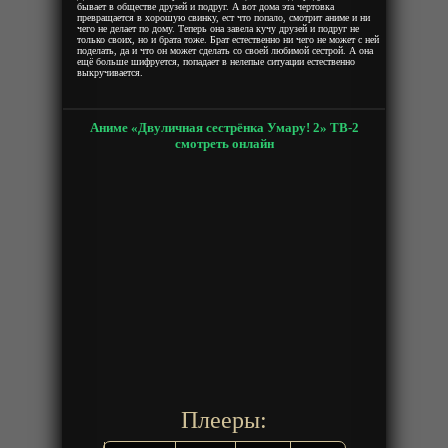
бывает в обществе друзей и подруг. А вот дома эта чертовка
превращается в хорошую свинку, ест что попало, смотрит аниме и ни
чего не делает по дому. Теперь она завела кучу друзей и подруг не
только своих, но и брата тоже. Брат естественно ни чего не может с ней
поделать, да и что он может сделать со своей любимой сестрой. А она
ещё больше шифруется, попадает в нелепые ситуации естественно
выкручивается.
Аниме «Двуличная сестрёнка Умару! 2» ТВ-2
смотреть онлайн
Плееры: