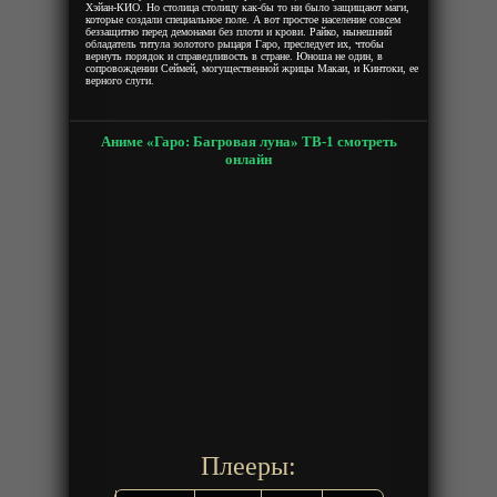
Хэйан-КИО. Но столица столицу как-бы то ни было защищают маги,
которые создали специальное поле. А вот простое население совсем
беззащитно перед демонами без плоти и крови. Райко, нынешний
обладатель титула золотого рыцаря Гаро, преследует их, чтобы
вернуть порядок и справедливость в стране. Юноша не один, в
сопровождении Сеймей, могущественной жрицы Макаи, и Кинтоки, ее
верного слуги.
Аниме «Гаро: Багровая луна» ТВ-1 смотреть
онлайн
Плееры: