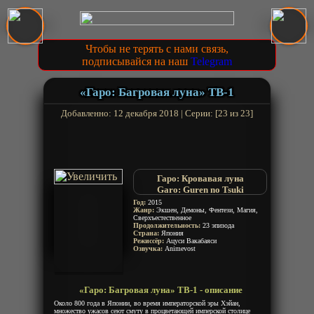
Чтобы не терять с нами связь,
подписывайся на наш
Telegram
«Гаро: Багровая луна» ТВ-1
Добавленно: 12 декабря 2018 | Серии: [23 из 23]
Гаро: Кровавая луна
Garo: Guren no Tsuki
Год:
2015
Жанр:
Экшен, Демоны, Фентези, Магия,
Сверхъестественное
Продолжительность:
23 эпизода
Страна:
Япония
Режиссёр:
Ацуси Вакабаяси
Озвучка:
Animevost
«Гаро: Багровая луна» ТВ-1 - описание
Около 800 года в Японии, во время императорской эры Хэйан,
множество ужасов сеют смуту в процветающей имперской столице