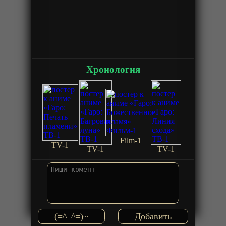
Хронология
Film-1
TV-1
TV-1
TV-1
(=^_^=)~