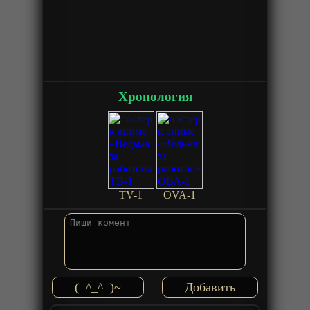
Хронология
TV-1
OVA-1
(=^_^=)~