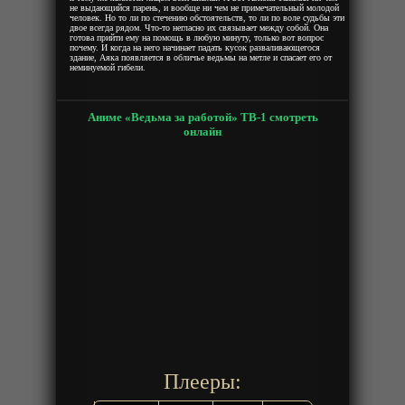
не выдающийся парень, и вообще ни чем не примечательный молодой
человек. Но то ли по стечению обстоятельств, то ли по воле судьбы эти
двое всегда рядом. Что-то негласно их связывает между собой. Она
готова прийти ему на помощь в любую минуту, только вот вопрос
почему. И когда на него начинает падать кусок разваливающегося
здание, Аяка появляется в обличье ведьмы на метле и спасает его от
неминуемой гибели.
Аниме «Ведьма за работой» ТВ-1 смотреть
онлайн
Плееры: