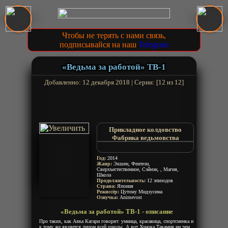
Чтобы не терять с нами связь,
подписывайся на наш
Telegram
«Ведьма за работой» ТВ-1
Добавленно: 12 декабря 2018 | Серии: [12 из 12]
Прикладное колдовство
Фабрика ведьмовства
Witch Craft Works
Ведьмина работа
Год:
2014
Ведьмовство
Жанр:
Экшен, Фентези,
Сверхъестественное, Сэйнэн, , Магия,
Ведьмина магия в деле
Школа
Продолжительность:
12 эпизодов
Страна:
Япония
Режиссёр:
Цутому Мидзусима
Озвучка:
Animevost
«Ведьма за работой» ТВ-1 - описание
Про таких, как Аяка Кагари говорят: умница, красавица, спортсменка и
к тому же является лицом всей школы. А вот Хонока Такамия ни чем