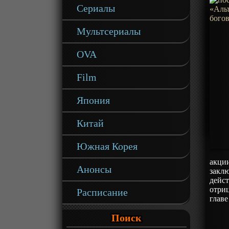
Сериалы
Мультсериалы
OVA
Film
Япония
Китай
Южная Корея
акции
Анонсы
закл
дейст
отриц
Расписание
главе
Поиск