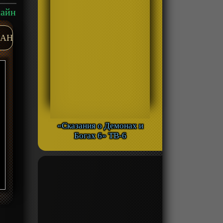
лайн
AH
«Сказания о Демонах и
Богах 6» ТВ-6