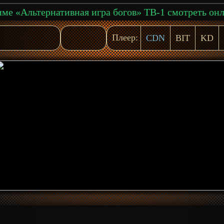
ме «Альтернативная игра богов» ТВ-1 смотреть он
Плеер:
CDN
BIT
KD