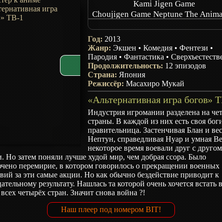
Kami Jigen Game
Choujigen Game Neptune The Anima
Kami Jigen Game Neptune V
Hyperdimension Neptunia Victor
Год:
2013
Жанр:
Экшен
•
Комедия
•
Фентези
•
Пародия
•
Фантастика
•
Сверхъестеств
Продолжительность:
12 эпизодов
Страна:
Япония
Режиссёр:
Масахиро Мукай
Индустрия игромании разделена на че
страны. В каждой из них есть своя бог
правительница. Застенчивая Блан и ве
Нептун, справедливая Нуар и умная В
некоторое время воевали друг с другом
. Но затем поняли лучше худой мир, чем добрая ссора. Было
ючено перемирие, в котором говорилось о прекращении военных
вий за эти самые акции. Но как обычно бездействие приводит к
ательному результату. Нашлась та которой очень хочется встать 
 всех четырёх стран. Значит снова война ?!
Наш плеер под номером BIT!