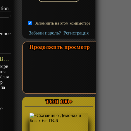
tion
y
Запомнить на этом компьютере
Забыли пароль?
Регистрация
енное
Продолжить просмотр
«Альтернативная игра богов» ТВ-1 - описание
тыре
иня
сёлая
ер
 за
ТОП 100+
во