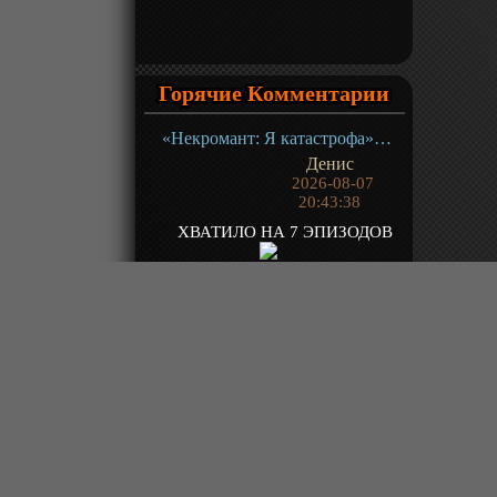
Горячие Комментарии
«Некромант: Я катастрофа» ТВ-1
Денис
2026-08-07
20:43:38
ХВАТИЛО НА 7 ЭПИЗОДОВ
«О моём перерождении в слизь 4» ТВ- 4.1
Denspf1
2026-08-07
20:38:50
18 ГДЕ БЛЯИН ОБИДНО !!!!
«Население приграничного владения начинается с нуля» ТВ-1
Green1
2026-08-07
20:10:57