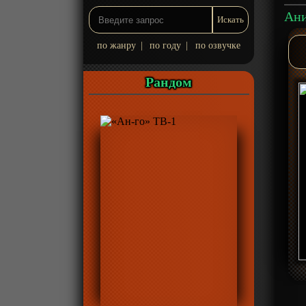
Ани
по жанру
|
по году
|
по озвучке
Рандом