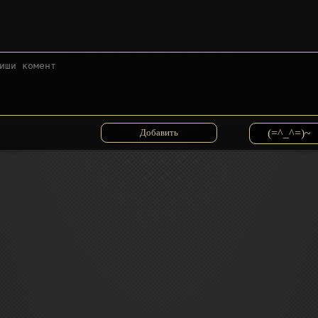
(=^_^=)~