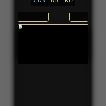
CDN
BIT
KD