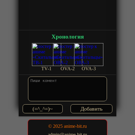
Хронология
TV-1
OVA-2
OVA-3
(=^_^=)~
© 2025 anime-bit.ru
admin@anime-bit.ru