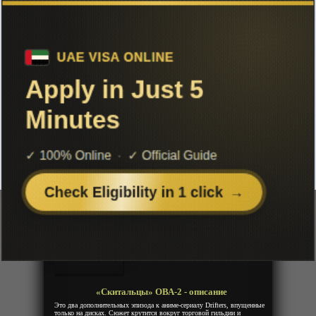
Чтобы не терять с нами связь,
подписывайся на наш
Telegram
«Скитальцы» ОВА-2
Добавленно: 08 ноября 2019 | Серии: [2 из 2]
Drifters OVA
Год:
2017
Жанр:
Самураи, Комедия, Фентези,
Военное, Экшен
Продолжительность:
2 эпизода
Страна:
Япония
Режиссёр:
Кэнъити Судзуки
Озвучка:
Animevost
«Скитальцы» ОВА-2 - описание
Это два дополнительных эпизода к аниме-сериалу Drifters, впущенные
только на дисках. Сюжет крутится вокруг торговой гильдии и