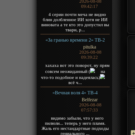
2026-08-08
09:42:17
4 серии почти меча не видно
блин долбленное ИИ хотя не ИИ
виновата а те кто это допустил вы
твари, р...
«За гранью времени 2» ТВ-2
pitulka
2026-08-08
09:39:22
хахаха вот это поворот, ну прям
совсем неожиданный (
на
что-то подобное и надеялась)
всё ч...
«Вечная воля 4» ТВ-4
Belfezar
2026-08-08
07:57:33
видимо забыли, что у него
пилюли... теперь у него пламя.
Жаль его нестандартные подходы
гениального ...