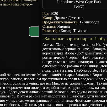
Ikebukuro West Gate Park
IWGP
Год:
2020
Жанр:
Драма
•
Детектив
Продолжительность:
12 эпизодов
Страна:
Япония
Режиссёр:
Косида Томоаки
Аниме, "Западные ворота парка Икэбу
детективный сериал. Аниме, "Западны
ворота парка Икэбукуро" драматическ
романтический сериал. Нам предстоит
погрузиться в анимированную экрани
одноименного романа Ира Ишида. До
пожаловать в парк Икебукуро Вест Гей
дой человек по имени Макото, живёт в парке Западных Ворот
куро, районе, известном преступностью среди молодежи и банд
чески, один из лучших друзей Макото из средней школы, Такеш
тся «королем» или лидером одной из таких группировок, назыв
ys». Здесь девятнадцати летний Макото и его друзья основали 
квартиру. В этом районе нет недостатка в шалостях, дети бегают
ию улиц, а так же потерянные и подпольные Японские девочки 
и слабостями. Используя только свою энергию и находчивость,