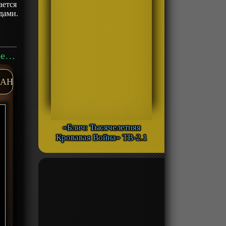
ается
дами.
Аниме «Западные ворота парка Икэбукуро» ТВ-1 смотреть онлайн
AH
«Блич: Тысячелетняя
Кровавая Война» ТВ-2.1