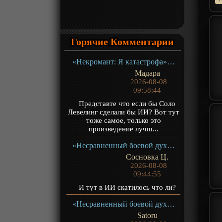
Горячие Комментарии
«Некромант: Я катастрофа» ТВ-1
Мадара
2026-08-08
09:58:44
Представте что если бы Соло
Левелинг сделали бы ИИ? Вот тут
тоже самое, только это
произведение лучш...
«Несравненный боевой дух 2» ТВ-2
Сосновка Ц.
2026-08-08
09:44:55
И тут в ИИ скатилось что ли?
«Несравненный боевой дух 2» ТВ-2
Satoru