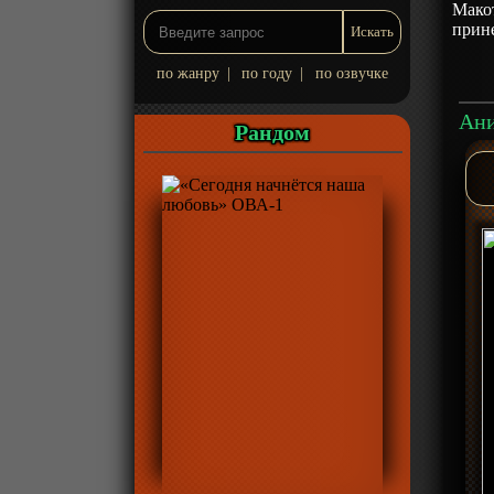
Макот
прине
по жанру
|
по году
|
по озвучке
Рандом