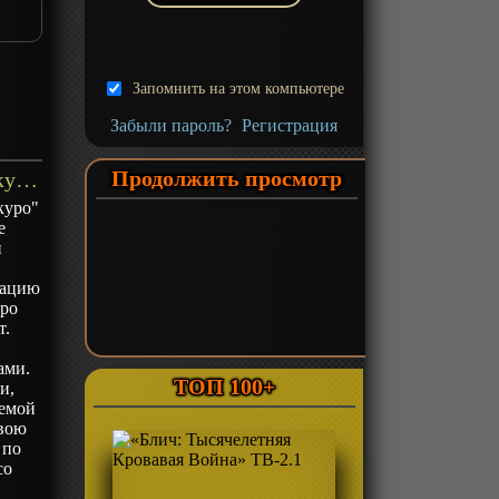
Запомнить на этом компьютере
Забыли пароль?
Регистрация
Продолжить просмотр
«Западные ворота парка Икэбукуро» ТВ-1 - описание
куро"
е
и
зацию
бро
т.
ами.
ТОП 100+
и,
аемой
свою
 по
со