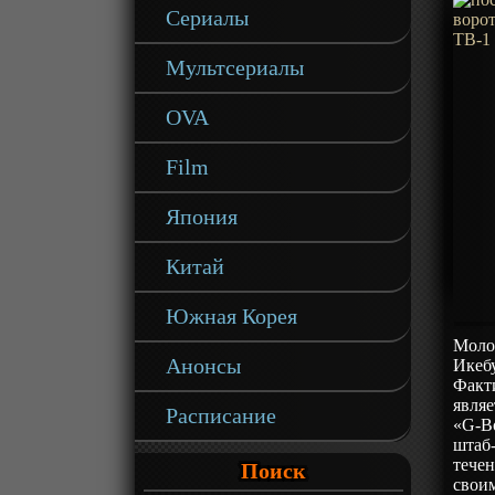
Сериалы
Мультсериалы
OVA
Film
Япония
Китай
Южная Корея
Моло
Анонсы
Икебу
Факти
являе
Расписание
«G-Bo
штаб-
течен
Поиск
своим