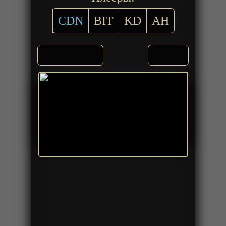
CDN
BIT
KD
AH