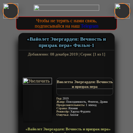
Чтобы не терять с нами связь,
подписывайся на наш
Telegram
«Вайолет Эвергарден: Вечность и
призрак пера» Фильм-1
Добавленно: 08 декабря 2019 | Серии: [1 из 1]
Виолетта Эвергарден: Вечность
и призрак пера
Violet Evergarden Gaiden: Eien
to Jidou Shuki Ningyou
Год:
2019
Violet Evergarden: Eternity and
Жанр:
Повседневность, Фентези, Драма
Продолжительность:
the Auto Memories Doll
1 эпизод
Страна:
Япония
Вайолет Эвергарден: Вечность
Режиссёр:
Харука Фудзита
и автозапоминающая кукла
Озвучка:
Anistar
Violet Evergarden Side Story:
Eternity and the Auto Memories
«Вайолет Эвергарден: Вечность и призрак пера»
Doll