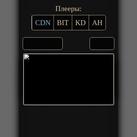
Плееры:
CDN
BIT
KD
AH