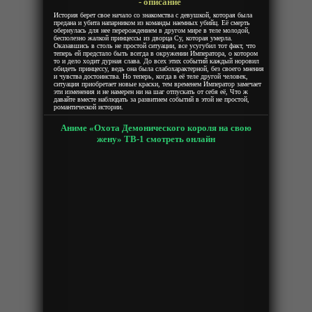
- описание
История берет свое начало со знакомства с девушкой, которая была
предана и убита напарником из команды наемных убийц. Её смерть
обернулась для нее перерождением в другом мире в теле молодой,
бесполезно жалкой принцессы из дворца Су, которая умерла.
Оказавшись в столь не простой ситуации, все усугубил тот факт, что
теперь ей предстало быть всегда в окружении Императора, о котором
то и дело ходит дурная слава. До всех этих событий каждый норовил
обидеть принцессу, ведь она была слабохарактерной, без своего мнения
и чувства достоинства. Но теперь, когда в её теле другой человек,
ситуация приобретает новые краски, тем временем Император замечает
эти изменения и не намерен ни на шаг отпускать от себя её, Что ж
давайте вместе наблюдать за развитием событий в этой не простой,
романтической истории.
Аниме «Охота Демонического короля на свою
жену» ТВ-1 смотреть онлайн