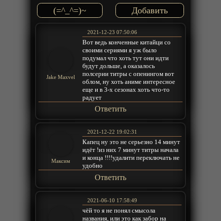
(=^_^=)~
2021-12-23 07:50:06
Вот ведь конченные китайци со
своими сериями я уж было
подумал что хоть тут они идти
будут дольше, а оказалось
полсерии титры с опенингом вот
Jake Maxvel
облом, ну хоть аниме интересное
еще и в 3-х сезонах хоть что-то
радует
Ответить
2021-12-22 19:02:31
Капец ну это не серьезно 14 минут
идёт !из них 7 минут титры начала
и конца !!!!удалити переключать не
Максим
удобно
Ответить
2021-06-10 17:58:49
чёй то я не понял смысола
названия, или это как забор на