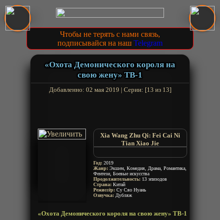
Чтобы не терять с нами связь,
подписывайся на наш
Telegram
«Охота Демонического короля на
свою жену» ТВ-1
Добавленно: 02 мая 2019 | Серии: [13 из 13]
Xia Wang Zhu Qi: Fei Cai Ni
Tian Xiao Jie
The Demonic King Who Chases
His Wife
Год:
2019
Xie Wang Zhui Qi
Жанр:
Экшен, Комедия, Драма, Романтика,
Фентези, Боевые искусства
Продолжительность:
13 эпизодов
Страна:
Китай
Режиссёр:
Су Сяо Нуань
Озвучка:
Дубляж
«Охота Демонического короля на свою жену» ТВ-1