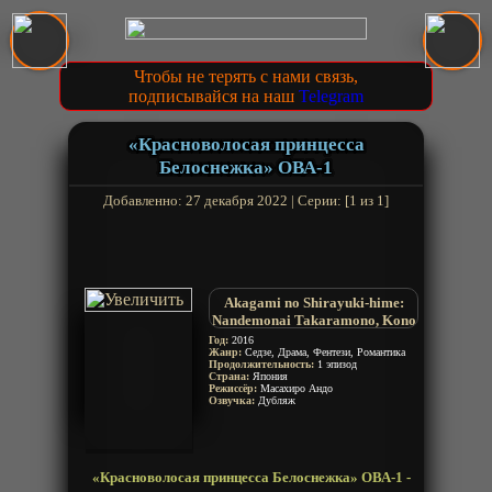
Чтобы не терять с нами связь,
подписывайся на наш
Telegram
«Красноволосая принцесса
Белоснежка» ОВА-1
Добавленно: 27 декабря 2022 | Серии: [1 из 1]
Akagami no Shirayuki-hime:
Nandemonai Takaramono, Kono
Page
Год:
2016
Жанр:
Седзе, Драма, Фентези, Романтика
Красноволосая Белоснежка
Продолжительность:
1 эпизод
OVA
Страна:
Япония
Режиссёр:
Масахиро Андо
Озвучка:
Дубляж
«Красноволосая принцесса Белоснежка» ОВА-1 -