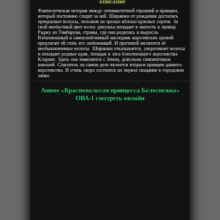
описание
Фантастическая история между оптимистичной героиней и принцем,
который постоянно следит за ней. Шираюки от рождения достались
прекрасные волосы, похожие на зрелые яблоки красных сортов. За
свой необычный цвет волос девушка попадает в милость к принцу
Раджу из Тамбаруна, страны, где она родилась и выросла.
Взбалмошный и самовлюбленный наследник королевских кровей
предлагает ей стать его любовницей. И причиной являются её
необыкновенные волосы. Шираюки отказывается, укорачивает волосы
и покидает родные края, попадая в леса близлежащего королевства
Кларинс. Здесь она знакомится с Зеном, довольно симпатичным
юношей. Спаситель на самом деле является вторым принцем данного
королевства. И очень скоро состоится их первое свидание в городском
замке.
Аниме «Красноволосая принцесса Белоснежка»
ОВА-1 смотреть онлайн