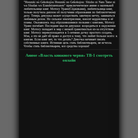
"Honzuki no Gekokujou Honzuki no Gekokujou: Shisho ni Naru Tame ni
wa Shudan wo Erandeiraremasen" приключенческое аниме о маленькой
любительнице книг. Мотосу Урано(Сёджиками), любительница книг,
только получила диплом об получении образования по библиотечному
делу. Теперь девушка может осуществить заветную мечту, заниматься
любимым делом. Но сильное землетрясение, вносит коррективы в её
планы. Оказавшись под обрушившимися полками с книгами, Мотосу
Урано погибает. Последние мысли девушки: возродиться в окружении
книг. Мотосу попадает в мир с низкой грамотностью из-за отсутствия
книг. Мотосу перевоплощается в 5-летнюю дочку простого солдата,
Мэн, а это не даёт ей право и доступ к тому, что любит больше всего: к
книгам. Если книг нет, то что делать? Девочка начинает писать
собственные книги. Истинная цель стать библиотекарем, не исчезла.
Чтобы стать библиотекарем, все средства хороши!
Аниме «Власть книжного червя» ТВ-1 смотреть
онлайн