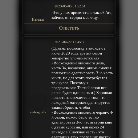
2023-05-05 01:52:51
-Это у них приветствие такое? Ага,
зайчик, от сердца к солнцу.
Наталья
Ответить
2021-04-22 17:45:39
(Однако, поскольку в анонсе от
июля 2020 года третий сезон
конкретно упоминается как
«Восхождение книжного дела,
часть 3», возможно, аниме сможет
полностью адаптировать 3-ю часть
книги, но для этого потребуется
три курса. Поэтому я
предсказываю Третий сезон все
равно будет одинарным.) Хорошая
новость заключается в том, что
исходный материал адаптируется
таким образом, чтобы
«Восхождение книжного червя», 4-
andragosha
й сезон, можно было точно
адаптировать 3-ю часть серии книг
с двумя курсами, или около 24
эпизодов. Сложная часть - это
адаптация двух последних частей.