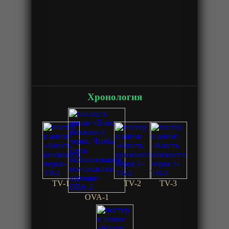
Хронология
TV-1
TV-2
TV-3
OVA-1