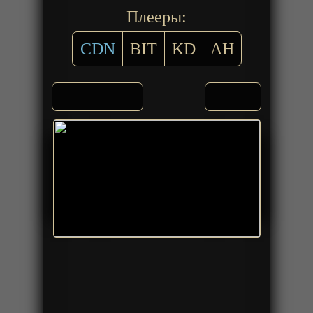
Плееры:
CDN
BIT
KD
AH