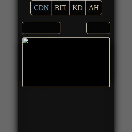
CDN
BIT
KD
AH