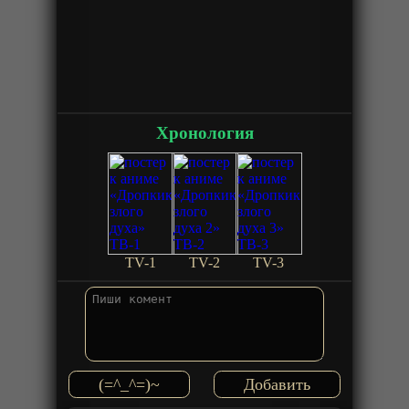
Хронология
TV-1
TV-2
TV-3
(=^_^=)~