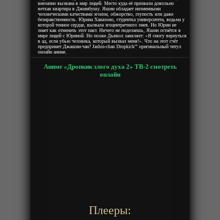
внезапно вызвана в мир людей. Место куда её призвали довольно
ветхая квартира в Джимбушу. Яшин обладает низменными
человеческими качествами эгоизм, обжорство, глупость или даже
безнравственность. Юрина Ханазоно, студентка университета, ведьма у
которой темное сердце, вызвала эгоцентричного змея. Но Юрин не
знает как отменить этот пакт. Ничего не поделаешь, Яшин остаётся в
мире людей с Юриной. Но позже Дьявол заявляет: «Я смогу вернуться
в ад, если убью человека, который вызвал меня!». Что на этот счёт
предпримет Джашин-чан? Jashin-chan Dropkick'" оригинальный титул
онлайн аниме.
Аниме «Дропкик злого духа 2» ТВ-2 смотреть
онлайн
Плееры: