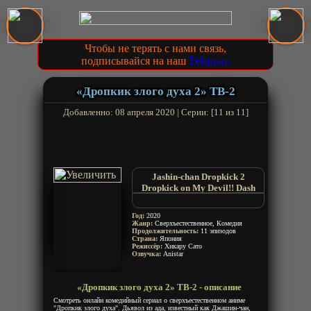
Чтобы не терять с нами связь,
подписывайся на наш
Telegram
«Дропкик злого духа 2» ТВ-2
Добавленно: 08 апреля 2020 | Серии: [11 из 11]
Jashin-chan Dropkick 2
Dropkick on My Devil!! Dash
False God My Dropkick 2nd
Season
Год:
2020
Dropkick on My Devil!! 2nd
Жанр:
Сверхъестественное, Комедия
Продолжительность:
Season
11 эпизодов
Страна:
Япония
Дропкик моего дьявола 2
Режиссёр:
Хикару Сато
Дропкик Джашин-чан 2
Озвучка:
Anistar
Демонический дропкик 2
Пинок демона 2
«Дропкик злого духа 2» ТВ-2 - описание
Неудачница из Ада 2
Смотреть онлайн комедийный сериал о сверхъестественном аниме
"Дропкик злого духа". Дьявол из ада, известный как Джашин-чан,