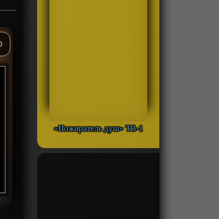
D
«Пожиратель душ» ТВ-1