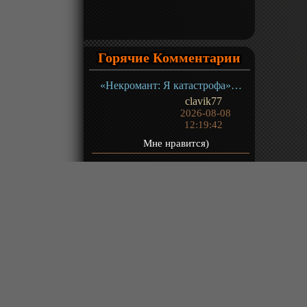
Горячие Комментарии
«Некромант: Я катастрофа» ТВ-1
clavik77
2026-08-08
12:19:42
Мне нравится)
«Путешествие к бессмертию 5» ТВ-5
Robin
2026-08-08
12:13:47
(10) думаю, вот мы и подошли
близко к битве. На передовой
битвы должны быть интересные.
Раз в защите...
«За гранью времени 2» ТВ-2
Zepp