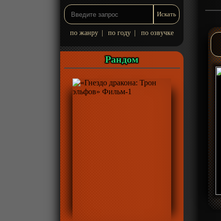
по жанру
|
по году
|
по озвучке
Рандом