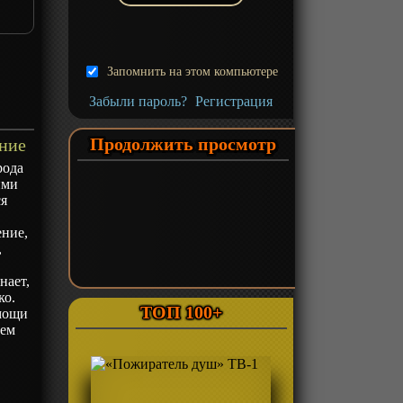
Запомнить на этом компьютере
Забыли пароль?
Регистрация
Продолжить просмотр
ние
рода
ими
ся
в
ение,
,
нает,
ко.
ТОП 100+
омощи
дем