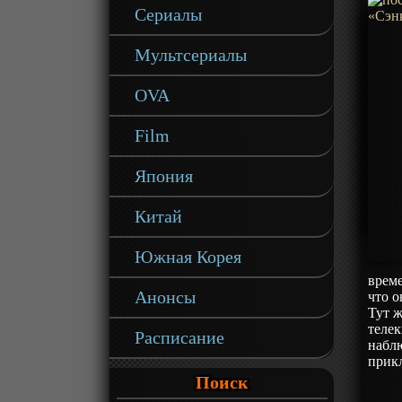
Сериалы
Мультсериалы
OVA
Film
Япония
Китай
Южная Корея
време
Анонсы
что о
Тут ж
телек
Расписание
наблю
прик
Поиск