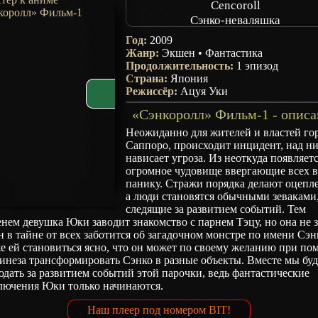
Cencoroll
Сэнко-неваляшка
Год:
2009
Жанр:
Экшен
•
Фантастика
Продолжительность:
1 эпизод
Страна:
Япония
Режиссёр:
Ацуя Уки
«Сэнкоролл» Фильм-1 - описа
Неожиданно для жителей и властей го
Саппоро, происходит инцидент, над н
нависает угроза. Из неоткуда появляет
огромное чудовище ввергающие всех 
панику. Стражи порядка делают оцепл
а люди становятся обычными зеваками
следящие за развитием событий. Тем
нем девушка Юки заводит знакомство с парнем Тэцу, но она не з
н в тайне от всех заботится об загадочном монстре по имени Сэн
е ей становиться ясно, что он может по своему желанию при п
инеза трансформировать Сэнко в разные объекты. Вместе мы бу
дать за развитием событий этой парочки, ведь фантастические
лючения Юки только начинаются.
Наш плеер под номером BIT!