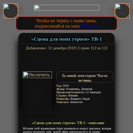
Чтобы не терять с нами связь,
подписывайся на наш
Telegram
«Сцена для моих героев» ТВ-1
Добавленно: 31 декабря 2019 | Серии: [12 из 12]
За мной, мои герои: Часть
истины
Stand My Heroes: Piece of Truth
Год:
2019
Жанр:
Романтика, Детектив
Продолжительность:
12 эпизодов
Страна:
Япония
Режиссёр:
Ямамото Хидэё
Озвучка:
Animevost
«Сцена для моих героев» ТВ-1 - описание
История этой экранизации будет развиваться вокруг девушки, которая
решила посветить себя, новой сфере деятельности в ее жизни.