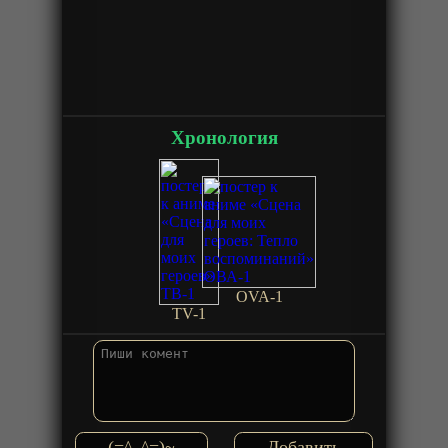
Хронология
OVA-1
TV-1
(=^_^=)~