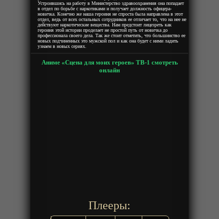
Устроившись на работу в Министерство здравоохранения она попадает
в отдел по борьбе с наркотиками и получает должность офицера-
новичка. Конечно же наша героиня не спроста была направлена в этот
отдел, ведь от всех остальных сотрудников ее отличает то, что на нее не
действуют наркотические вещества. Нам предстоит лицезреть как
героиня этой истории проделает не простой путь от новичка до
профессионала своего дела. Так же стоит отметить, что большинство ее
новых подчиненных это мужской пол и как она будет с ними ладить
узнаем в новых сериях.
Аниме «Сцена для моих героев» ТВ-1 смотреть
онлайн
Плееры: