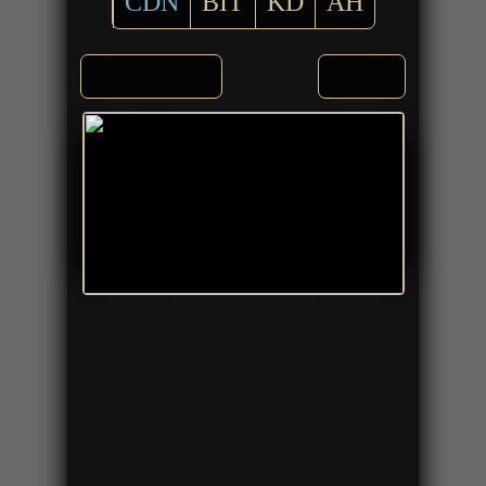
CDN
BIT
KD
AH