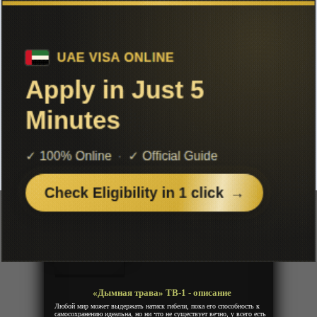
Чтобы не терять с нами связь,
подписывайся на наш
Telegram
«Дымная трава» ТВ-1
Добавленно: 27 марта 2019 | Серии: [12 из 12]
Kemurikusa
Год:
2019
Жанр:
Фентези, Фантастика
Продолжительность:
12 эпизодов
Страна:
Япония
Режиссёр:
Тацуки
Озвучка:
Animevost
«Дымная трава» ТВ-1 - описание
Любой мир может выдержать натиск гибели, пока его способность к
самосохранению идеальна, но ни что не существует вечно, у всего есть