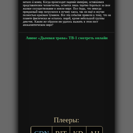
начало и конец. Когда происходит падение империи, оставшимся
представителям человечества, остается лишь тщетно бороться за свое
жалкое сосуществование в новом мире. Пол беды, что некогда
прекрасный мир погрузился в пучину хаоса, так он ещё и окутан
полностью красным туманом. Все эти события привели к тому, что на
планете фактически не осталось людей, кроме небольшой группы
девочек. Каким же образом им удалось выжить в этом пост
апокалиптическом мире?
Аниме «Дымная трава» ТВ-1 смотреть онлайн
Плееры: