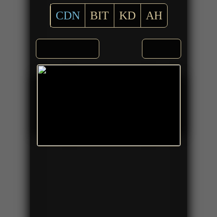
CDN
BIT
KD
AH