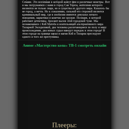
Семани. Это вселенная в которой живут феи и различные монстры. Вот
и мы погружаемся с вами в город Сан Тереза, жителями которого
являются не только люди, но и существа из другого мира. Казалось бы
не город, а мечта. Но к сожалению, сильной его стороной является
криминальный мир, где в изобилии имеются девушки легкого
поведения, наркотики и конечно же оружие. Полиция, в которой
работают детективы, бросают вызов этой городской чуме. Мы
познакомимся с Кей Матоба и воительницей альтернативного мира
Тиларной Экседиликой, два человека различающиеся по полу и миру
происхождения, два новых судьи наведут порядок в этом городе! В
этом городе на границе науки и магии Кей и Тиларна преследуют
одного и того же преступника.
Аниме «Мастерство копа» ТВ-1 смотреть онлайн
Плееры: