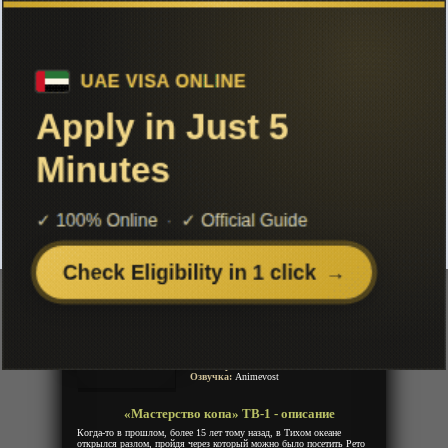
Чтобы не терять с нами связь,
подписывайся на наш
Telegram
«Мастерство копа» ТВ-1
Добавленно: 30 сентября 2019 | Серии: [12 из 12]
Коп чародей
Cop Craft
Ремесло копа
Год:
2019
Жанр:
Экшен, Фантастика, Полиция,
Фентези, Магия
Продолжительность:
12 эпизодов
Страна:
Япония
Режиссёр:
Неизвестно
Озвучка:
Animevost
«Мастерство копа» ТВ-1 - описание
Когда-то в прошлом, более 15 лет тому назад, в Тихом океане
открылся разлом, пройдя через который можно было посетить Рето