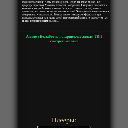
старшеклассницы! Кому нужен диалог, когда ты такая милая? От
природы красивая Момоко, классная, собранная Сибуми и освежающе
невинная звезда Маюми в аниме без слов. Никаких речей, никаких
диалогов, вот чего так долго все мы ждали! Это произведение является
совершенно уникальным. Только видео, звуковые эффекты и три
старшеклассницы живущие своей повседневной жизнью, порадуют нас
своим неповторимым юмором.
Аниме «Беззаботная старшеклассница» ТВ-1
смотреть онлайн
Плееры: