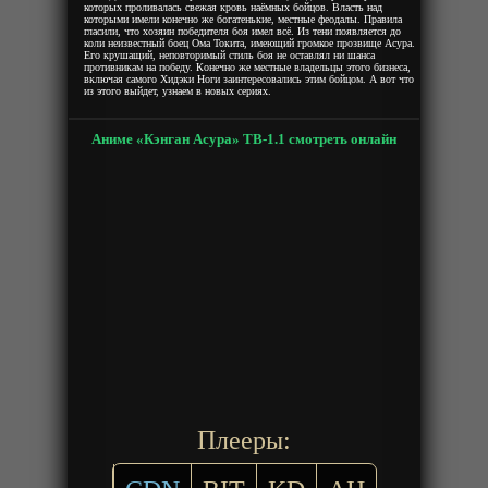
которых проливалась свежая кровь наёмных бойцов. Власть над
которыми имели конечно же богатенькие, местные феодалы. Правила
гласили, что хозяин победителя боя имел всё. Из тени появляется до
коли неизвестный боец Ома Токита, имеющий громкое прозвище Асура.
Его крушащий, неповторимый стиль боя не оставлял ни шанса
противникам на победу. Конечно же местные владельцы этого бизнеса,
включая самого Хидэки Ноги заинтересовались этим бойцом. А вот что
из этого выйдет, узнаем в новых сериях.
Аниме «Кэнган Асура» ТВ-1.1 смотреть онлайн
Плееры: