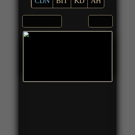
CDN
BIT
KD
AH