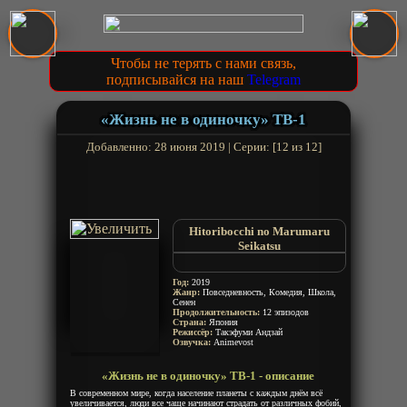
Чтобы не терять с нами связь,
подписывайся на наш
Telegram
«Жизнь не в одиночку» ТВ-1
Добавленно: 28 июня 2019 | Серии: [12 из 12]
Hitoribocchi no Marumaru
Seikatsu
Hitoribocchi no oo Seikatsu
Hitori Bocchis oo Lifestyle
Год:
2019
Жанр:
Повседневность, Комедия, Школа,
Сенен
Продолжительность:
12 эпизодов
Страна:
Япония
Режиссёр:
Такэфуми Андзай
Озвучка:
Animevost
«Жизнь не в одиночку» ТВ-1 - описание
В современном мире, когда население планеты с каждым днём всё
увеличивается, люди все чаще начинают страдать от различных фобий,