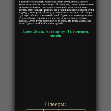
к примеру социофобия. Ребёнок по имени Ботти Хитори, с юного
возраста мучается от этого недуга. Её симптомы, очень сильно мешают
ей нормальной жить, ведь в неподходящий момент Хитори может
окутать страх или даже вырвать. Но в жизни нашей героини есть лучик
надежды, её подруга Кай Явара развеет любые недуги. С ней Хитори
чувствует себя как за каменной стеной. Однако в их жизни происходит
дурное событие, связано оно с тем, что их разлучают по разным
школам. Боччи жутко переживает из-за этого, что теперь делать, как
быть? Удаться ли ей найти новых друзей?
Аниме «Жизнь не в одиночку» ТВ-1 смотреть
онлайн
Плееры: