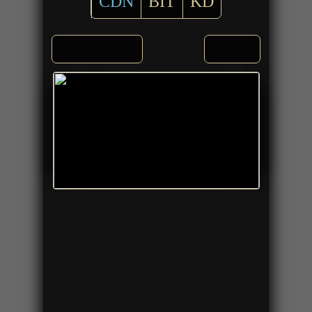
CDN
BIT
KD