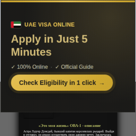
Чтобы не терять с нами связь,
подписывайся на наш
Telegram
«Это моя жизнь» ОВА-1
Добавленно: 20 декабря 2018 | Серии: [1 из 1]
It s My Life
Год:
2019
Жанр:
Комедия, Фентези
Продолжительность:
1 эпизод
Страна:
Япония
Режиссёр:
Хисаёси Хирасава
Озвучка:
Дубляж
«Это моя жизнь» ОВА-1 - описание
Астра Лудгер Думсдей, бывший капитан королевских рыцарей. Выйдя
в отставку, он решил осуществить свою давнюю мечту. Заключалась