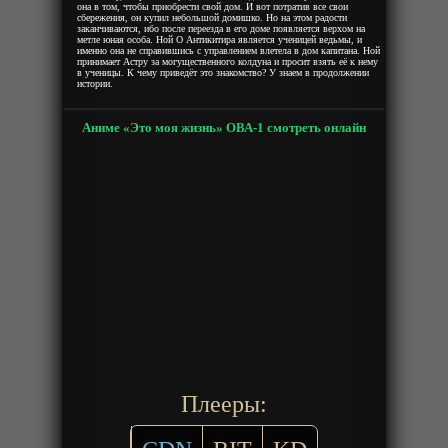
она в том, чтобы приобрести свой дом. И вот потратив все свои
сбережения, он купил небольшой домишко. Но на этом радости
заканчиваются, ибо после переезда в его доме появляется верхом на
метле юная особа. Ной О Антикитира является ученицей ведьмы, и
именно она не справившись с управлением влетела в дом капитана. Ной
принимает Астру за могущественного колдуна и просит взять её к нему
в ученицы. К чему приведёт это знакомство? У знаем в продолжении
истории.
Аниме «Это моя жизнь» ОВА-1 смотреть онлайн
Плееры: