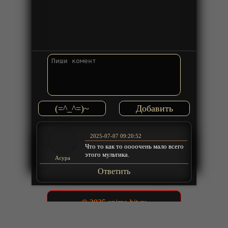
(=^_^=)~
2025-07-07 09:20:52
Что то как то оооочень мало всего
этого мультика.
Acypa
Ответить
© 2025 anime-bit.ru
admin@anime-bit.ru