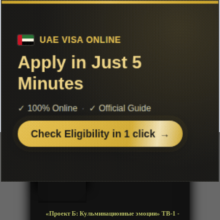
Чтобы не терять с нами связь,
подписывайся на наш
Telegram
«Проект Б: Кульминационные
эмоции» ТВ-1
Добавленно: 29 марта 2019 | Серии: [12 из 12]
B Project: Zecchou Emotion
Год:
2019
Жанр:
Седзе, Музыка
Продолжительность:
12 эпизодов
Страна:
Япония
Режиссёр:
Эйдзи Суганума
Озвучка:
Animevost
«Проект Б: Кульминационные эмоции» ТВ-1 -