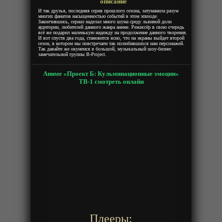
описание
И так друзья, последняя серия прошлого сезона, затуманила разум
многих фанатов насыщенностью событий в этом эпизоде.
Закончившись, сериал наделал много шума среду львиной доли
аудитории, любителей данного жанра аниме. Режиссёр в свою очередь
всё же подарил маленькую надежду на продолжение данного творения.
И вот спустя два года, становится ясно, что на экраны выйдет второй
сезон, в котором мы повстречаем так полюбившихся нам персонажей.
Так давайте же окунемся в большой, музыкальный шоу-бизнес
замечательной группы B-Project.
Аниме «Проект Б: Кульминационные эмоции»
ТВ-1 смотреть онлайн
Плееры: