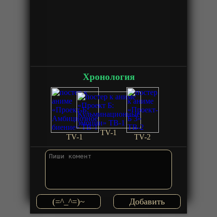
Хронология
TV-1
TV-1
TV-2
(=^_^=)~