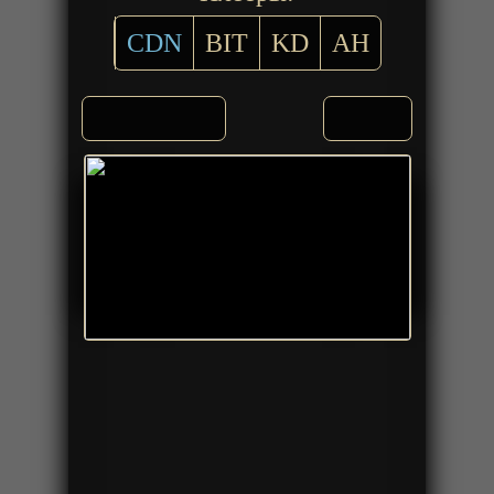
CDN
BIT
KD
AH