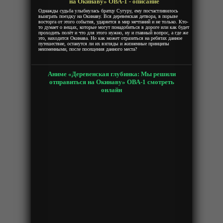
на Окинаву» ОВА-1 - описание
Однажды судьба улыбнулась братцу Сугуру, ему посчастливилось
выиграть поездку на Окинаву. Вся деревенская детвора, в порыве
восторга от этого события, ударяется в мир мечтаний и не только. Кто-
то думает о вещах, которые могут понадобиться в дороге или как будет
проходить полёт и что для этого нужно, ну и главный вопрос, а где же
это, находится Окинава. Но как может отразиться на ребятах данное
путешествие, останутся ли их взгляды и жизненные принципы
неизменными, после посещения данного места?
Аниме «Деревенская глубинка: Мы решили
отправиться на Окинаву» ОВА-1 смотреть
онлайн