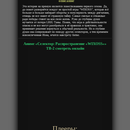
описание
Эта история на прямую является повествованием первого сезона. Да,
да сюжет развернётся вокруг не простой игры "WIXOSS", которая всё
больше и больше набирает обороты и популярность между девчатами,
отнюдь не все знают её страшную тайну. Самые смелые и отважные
ради победы ставят на кон свою жизнь. Руко до глубины души
мучается от потери LRIG Тамы. Поняв, что игра в действительности
опасна и не все могут разобраться в её правилах и трактовке, она
принимает решение вернуться к обычной реальности. Но в глубине
души она сопереживает по поводу других селекторов, а тем временем
новоиспеченная Иона, мчится навстречу битве.
Аниме «Селектор: Распространение «WIXOSS»»
ТВ-2 смотреть онлайн
Плееры: