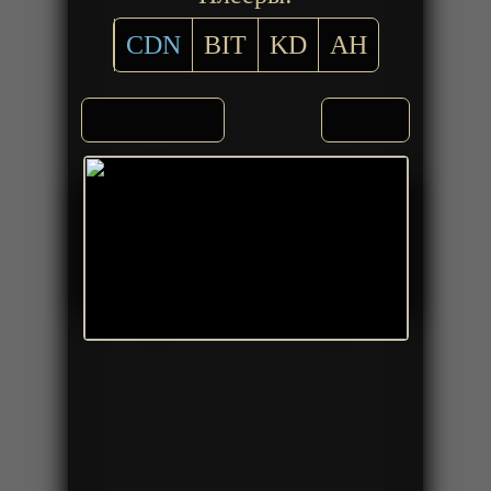
CDN
BIT
KD
AH