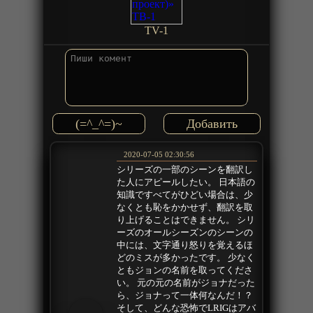
TV-1
(=^_^=)~
2020-07-05 02:30:56
シリーズの一部のシーンを翻訳し
た人にアピールしたい。 日本語の
知識ですべてがひどい場合は、少
なくとも恥をかかせず、翻訳を取
り上げることはできません。 シリ
ーズのオールシーズンのシーンの
中には、文字通り怒りを覚えるほ
どのミスが多かったです。 少なく
ともジョンの名前を取ってくださ
い。 元の元の名前がジョナだった
ら、ジョナって一体何なんだ！？
そして、どんな恐怖でLRIGはアバ