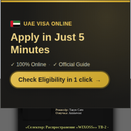
Чтобы не терять с нами связь,
подписывайся на наш
Telegram
«Селектор: Распространение
«WIXOSS»» ТВ-2
Добавленно: 04 октября 2018 | Серии: [12 из 12]
Selector Spread Wixoss
Распространение Селекторов
WIXOSS
Селектор-разносчик Wixoss
Год:
2014
Жанр:
Игры, Психологическое
Продолжительность:
12 эпизодов
Страна:
Япония
Режиссёр:
Такуя Сато
Озвучка:
Animevost
«Селектор: Распространение «WIXOSS»» ТВ-2 -