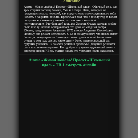
- описание
Аниме - Живая любовь! Проект «Школьный идол». Обычный день для
трех старшеклассниц Хоноки, Уми и Котори. День, который не
предвещал плохих новостей, как вдруг словно гром среди ясного неба
новость о закрытии школы. Проблема в том, что в школу год за годом
поступает все меньше учеников, это связано с низкой её
популярностью. Это большой шок для Хоноки Кусаки, которая любит
свою школу. Хонока обнаруживает что даже ее младшая сестра,
Юкихо, предпочитает Академию UTX вместо Академии Otonokizaka.
Поэтому она решает исследовать UTX и обнаруживает, что школа имеет
большую популярность благодаря своей группе идола Она начинает
думать о том, как сделать свою школу более привлекательной для
будущих учеников. В поисках решения проблемы, девушки решаются
стать школьными идолами. Но одобрит эту идею студенческий совет и
директор школы? Ведь главная задача это успешная сдача экзаменов.
Аниме «Живая любовь! Проект «Школьный
идол»» ТВ-1 смотреть онлайн