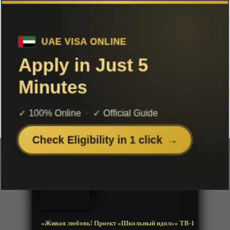
Чтобы не терять с нами связь,
подписывайся на наш
Telegram
«Живая любовь! Проект «Школьный
идол»» ТВ-1
Добавленно: 29 июля 2018 | Серии: [13 из 13]
Love Live! School Idol Project
Год:
2013
Жанр:
Повседневность, Школа, Музыка
Продолжительность:
13 эпизодов
Страна:
Япония
Режиссёр:
Такахико Кёгоку
Озвучка:
Animevost
«Живая любовь! Проект «Школьный идол»» ТВ-1