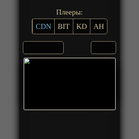
Плееры:
CDN
BIT
KD
AH